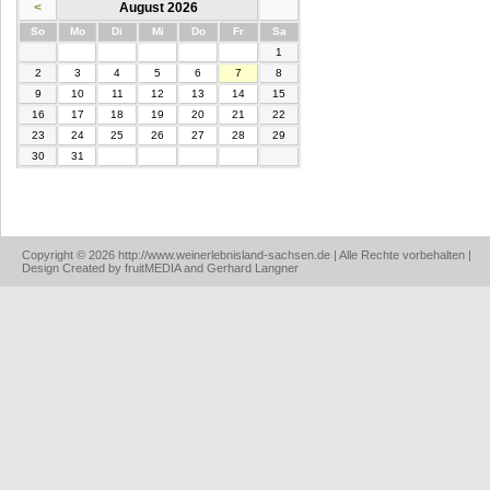
<
August 2026
nntag
ntag
enstag
ttwoch
nnerstag
eitag
mstag
So
Mo
Di
Mi
Do
Fr
Sa
1
2
3
4
5
6
7
8
9
10
11
12
13
14
15
16
17
18
19
20
21
22
23
24
25
26
27
28
29
30
31
Copyright © 2026 http://www.weinerlebnisland-sachsen.de | Alle Rechte vorbehalten |
Design Created by fruitMEDIA and Gerhard Langner