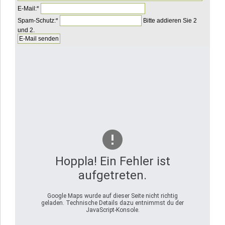
Pflichtfeld
E-Mail:
*
Pflichtfeld
Bitte
Spam-Schutz:
*
Bitte addieren Sie 2
rechnen
und 2.
Sie
9
plus
8.
Hoppla! Ein Fehler ist
aufgetreten.
Google Maps wurde auf dieser Seite nicht richtig
geladen. Technische Details dazu entnimmst du der
JavaScript-Konsole.