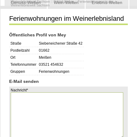
Weinerlebnisland Sachsen
::
Schlaf-Welten
::
Ferienwohnungen in der
Genuss-Welten
Wein-Welten
Erlebnis-Welten
Weinerlebniswelt Sachsen
Ferienwohnungen im Weinerlebnisland
Kontakt
Öffentliches Profil von Mey
Straße
Siebeneichener Straße 42
Postleitzahl
01662
Ort
Meißen
Telefonnummer
03521 454632
Gruppen
Ferienwohnungen
E-Mail senden
Pflichtfeld
Nachricht
*