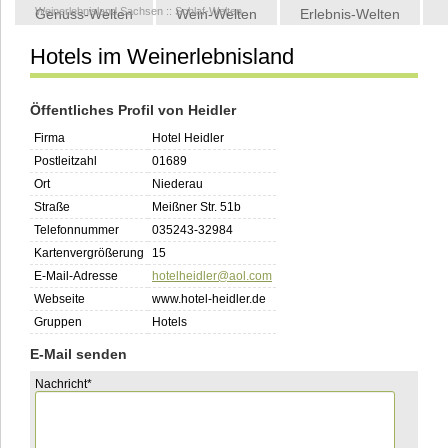
Weinerlebnisland Sachsen
::
Schlaf-Welten
Genuss-Welten
Wein-Welten
Erlebnis-Welten
Hotels im Weinerlebnisland
Kontakt
Öffentliches Profil von Heidler
Firma
Hotel Heidler
Postleitzahl
01689
Ort
Niederau
Straße
Meißner Str. 51b
Telefonnummer
035243-32984
Kartenvergrößerung
15
E-Mail-Adresse
hotelheidler@aol.com
Webseite
www.hotel-heidler.de
Gruppen
Hotels
E-Mail senden
Pflichtfeld
Nachricht
*