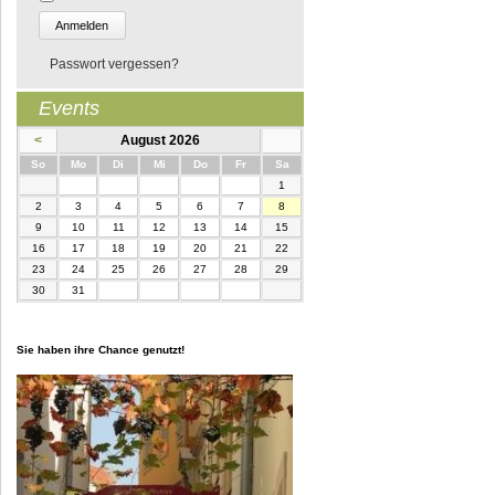
Passwort vergessen?
Events
<
August 2026
nntag
ntag
enstag
ttwoch
nnerstag
eitag
mstag
So
Mo
Di
Mi
Do
Fr
Sa
1
2
3
4
5
6
7
8
9
10
11
12
13
14
15
16
17
18
19
20
21
22
23
24
25
26
27
28
29
30
31
Sie haben ihre Chance genutzt!