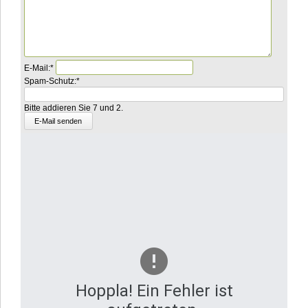
Pflichtfeld
E-Mail:
*
Pflichtfeld
Bitte
Spam-Schutz:
*
rechnen
Sie
Bitte addieren Sie 7 und 2.
7
plus
8.
Hoppla! Ein Fehler ist