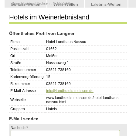
Weinerlebnisland Sachsen
::
Schlaf-Welten
Genuss-Welten
Wein-Welten
Erlebnis-Welten
Hotels im Weinerlebnisland
Kontakt
Öffentliches Profil von Langner
Firma
Hotel Landhaus Nassau
Postleitzahl
01662
Ort
Meißen
Straße
Nassauweg 1
Telefonnummer
03521-738160
Kartenvergrößerung
15
Faxnummer
03521-738169
E-Mail-Adresse
info@landhotels-meissen.de
www.landhotels-meissen.de/hotel-landhaus-
Webseite
nassau.html
Gruppen
Hotels
E-Mail senden
Pflichtfeld
Nachricht
*