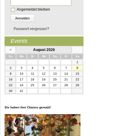
Angemeldet bleiben
Passwort vergessen?
Events
<
August 2026
nntag
ntag
enstag
ttwoch
nnerstag
eitag
mstag
So
Mo
Di
Mi
Do
Fr
Sa
1
2
3
4
5
6
7
8
9
10
11
12
13
14
15
16
17
18
19
20
21
22
23
24
25
26
27
28
29
30
31
Sie haben ihre Chance genutzt!