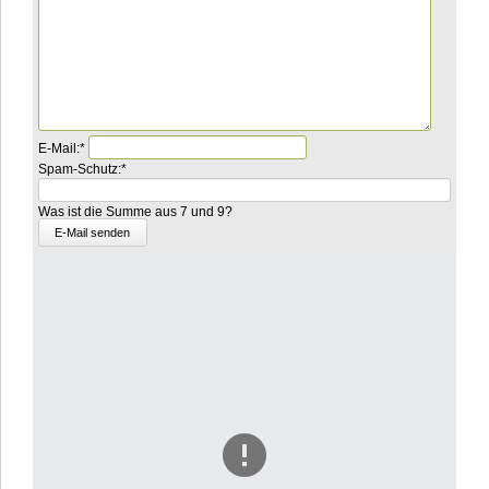
Pflichtfeld
E-Mail:
*
Pflichtfeld
Was
Spam-Schutz:
*
ist
die
Was ist die Summe aus 7 und 9?
Summe
aus
8
und
7?