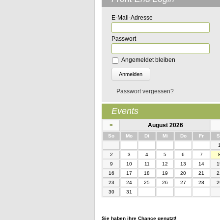
E-Mail-Adresse
Passwort
Angemeldet bleiben
Passwort vergessen?
Events
<
August 2026
nntag
ntag
enstag
ttwoch
nnerstag
eitag
So
Mo
Di
Mi
Do
Fr
S
2
3
4
5
6
7
9
10
11
12
13
14
1
16
17
18
19
20
21
2
23
24
25
26
27
28
2
30
31
Sie haben ihre Chance genutzt!