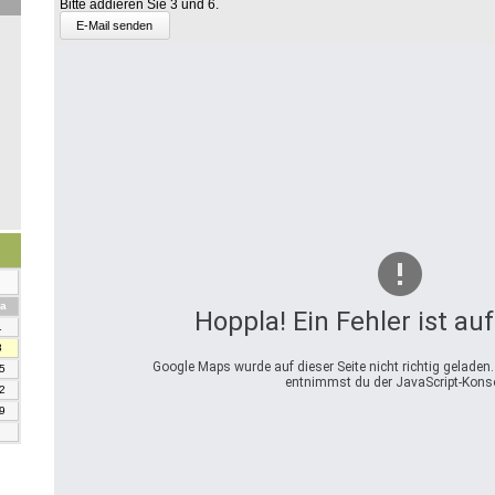
Bitte addieren Sie 3 und 6.
1
und
2.
mstag
a
Hoppla! Ein Fehler ist au
1
8
Google Maps wurde auf dieser Seite nicht richtig geladen
5
entnimmst du der JavaScript-Konso
2
9