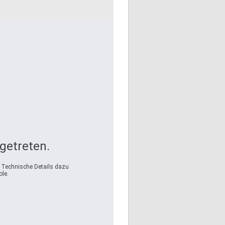
fgetreten.
. Technische Details dazu
le.