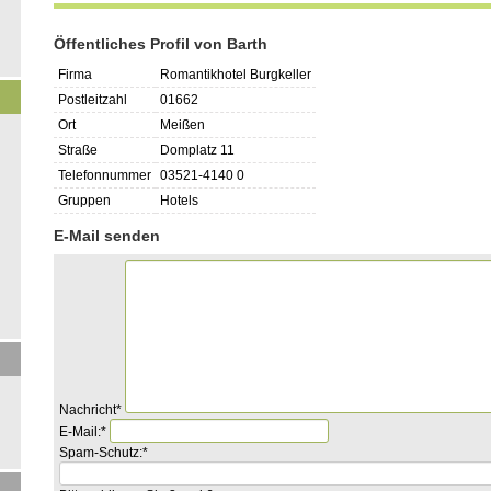
Öffentliches Profil von Barth
Firma
Romantikhotel Burgkeller
Postleitzahl
01662
Ort
Meißen
Straße
Domplatz 11
Telefonnummer
03521-4140 0
Gruppen
Hotels
E-Mail senden
Pflichtfeld
Nachricht
*
Pflichtfeld
E-Mail:
*
Pflichtfeld
Bitte
Spam-Schutz:
*
addieren
Sie