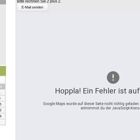
Bitte rechnen Sie 2 plus 2.
3
plus
9.
mstag
a
Hoppla! Ein Fehler ist au
1
8
Google Maps wurde auf dieser Seite nicht richtig geladen
5
entnimmst du der JavaScript-Konso
2
9