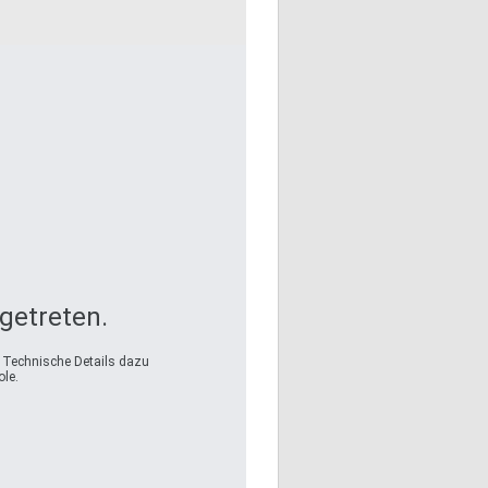
fgetreten.
. Technische Details dazu
le.