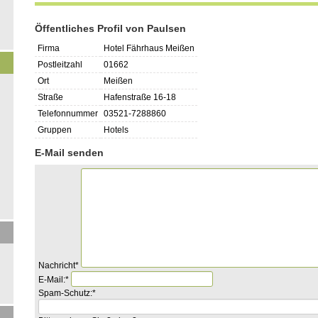
Öffentliches Profil von Paulsen
Firma
Hotel Fährhaus Meißen
Postleitzahl
01662
Ort
Meißen
Straße
Hafenstraße 16-18
Telefonnummer
03521-7288860
Gruppen
Hotels
E-Mail senden
Pflichtfeld
Nachricht
*
Pflichtfeld
E-Mail:
*
Pflichtfeld
Bitte
Spam-Schutz:
*
rechnen
Sie