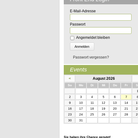
E-Mail-Adresse
Passwort
Angemeldet bleiben
Passwort vergessen?
Events
<
August 2026
nntag
ntag
enstag
ttwoch
nnerstag
eitag
So
Mo
Di
Mi
Do
Fr
S
2
3
4
5
6
7
9
10
11
12
13
14
1
16
17
18
19
20
21
2
23
24
25
26
27
28
2
30
31
Sie haben ihre Chance genutzt!