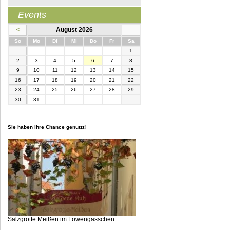
Events
<
August 2026
nntag
ntag
enstag
ttwoch
nnerstag
eitag
mstag
So
Mo
Di
Mi
Do
Fr
Sa
1
2
3
4
5
6
7
8
9
10
11
12
13
14
15
16
17
18
19
20
21
22
23
24
25
26
27
28
29
30
31
Sie haben ihre Chance genutzt!
Salzgrotte Meißen im Löwengässchen