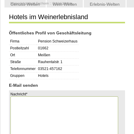
Weinerlebnisland Sachsen
::
Schlaf-Welten
Genuss-Welten
Wein-Welten
Erlebnis-Welten
Hotels im Weinerlebnisland
Kontakt
Öffentliches Profil von Geschäftsleitung
Firma
Pension Schweizerhaus
Postleitzahl
01662
Ort
Meißen
Straße
Rauhentalstr. 1
Telefonnummer
03521-457162
Gruppen
Hotels
E-Mail senden
Pflichtfeld
Nachricht
*