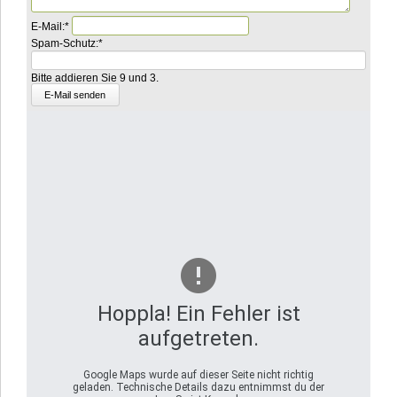
Pflichtfeld
E-Mail:
*
Pflichtfeld
Was
Spam-Schutz:
*
ist
die
Bitte addieren Sie 9 und 3.
Summe
aus
5
und
1?
Hoppla! Ein Fehler ist
aufgetreten.
Google Maps wurde auf dieser Seite nicht richtig
geladen. Technische Details dazu entnimmst du der