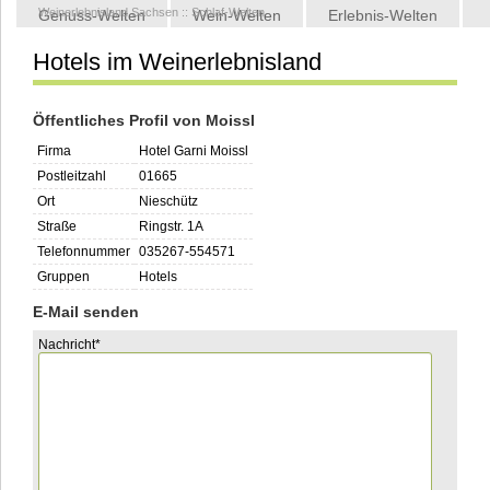
Weinerlebnisland Sachsen
::
Schlaf-Welten
Genuss-Welten
Wein-Welten
Erlebnis-Welten
Hotels im Weinerlebnisland
Kontakt
Öffentliches Profil von Moissl
Firma
Hotel Garni Moissl
Postleitzahl
01665
Ort
Nieschütz
Straße
Ringstr. 1A
Telefonnummer
035267-554571
Gruppen
Hotels
E-Mail senden
Pflichtfeld
Nachricht
*