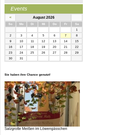
Events
<
August 2026
nntag
ntag
enstag
ttwoch
nnerstag
eitag
mstag
So
Mo
Di
Mi
Do
Fr
Sa
1
2
3
4
5
6
7
8
9
10
11
12
13
14
15
16
17
18
19
20
21
22
23
24
25
26
27
28
29
30
31
Sie haben ihre Chance genutzt!
Salzgrotte Meißen im Löwengässchen