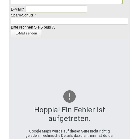
Pflichtfeld
E-Mail:
*
Pflichtfeld
Bitte
Spam-Schutz:
*
rechnen
Sie
Bitte rechnen Sie 5 plus 7.
1
plus
8.
Hoppla! Ein Fehler ist
aufgetreten.
Google Maps wurde auf dieser Seite nicht richtig
geladen. Technische Details dazu entnimmst du der