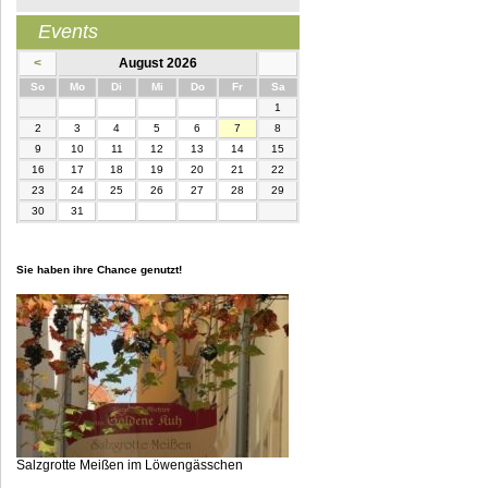
Events
<
August 2026
nntag
ntag
enstag
ttwoch
nnerstag
eitag
mstag
So
Mo
Di
Mi
Do
Fr
Sa
1
2
3
4
5
6
7
8
9
10
11
12
13
14
15
16
17
18
19
20
21
22
23
24
25
26
27
28
29
30
31
Sie haben ihre Chance genutzt!
Salzgrotte Meißen im Löwengässchen