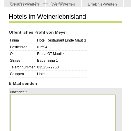
Weinerlebnisland Sachsen
::
Schlaf-Welten
Genuss-Welten
Wein-Welten
Erlebnis-Welten
Hotels im Weinerlebnisland
Kontakt
Öffentliches Profil von Meyer
Firma
Hotel Restaurant Linde Mautitz
Postleitzahl
01594
Ort
Riesa OT Mautitz
Straße
Bauernring 1
Telefonnummer
03525-72760
Gruppen
Hotels
E-Mail senden
Pflichtfeld
Nachricht
*