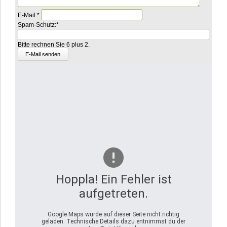
Pflichtfeld
E-Mail:
*
Pflichtfeld
Bitte
Spam-Schutz:
*
addieren
Sie
Bitte rechnen Sie 6 plus 2.
3
und
7.
Hoppla! Ein Fehler ist
aufgetreten.
Google Maps wurde auf dieser Seite nicht richtig
geladen. Technische Details dazu entnimmst du der