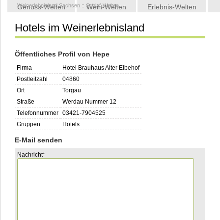
Weinerlebnisland Sachsen
::
Schlaf-Welten
Genuss-Welten
Wein-Welten
Erlebnis-Welten
Hotels im Weinerlebnisland
Kontakt
Öffentliches Profil von Hepe
Firma
Hotel Brauhaus Alter Elbehof
Postleitzahl
04860
Ort
Torgau
Straße
Werdau Nummer 12
Telefonnummer
03421-7904525
Gruppen
Hotels
E-Mail senden
Pflichtfeld
Nachricht
*