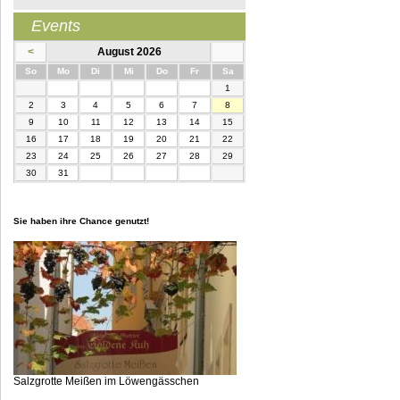
Events
<
August 2026
nntag
ntag
enstag
ttwoch
nnerstag
eitag
mstag
So
Mo
Di
Mi
Do
Fr
Sa
1
2
3
4
5
6
7
8
9
10
11
12
13
14
15
16
17
18
19
20
21
22
23
24
25
26
27
28
29
30
31
Sie haben ihre Chance genutzt!
Salzgrotte Meißen im Löwengässchen