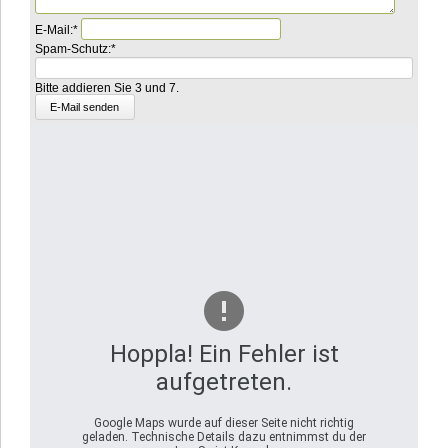
Pflichtfeld
E-Mail:
*
Pflichtfeld
Bitte
Spam-Schutz:
*
addieren
Sie
Bitte addieren Sie 3 und 7.
7
und
5.
Hoppla! Ein Fehler ist
aufgetreten.
Google Maps wurde auf dieser Seite nicht richtig
geladen. Technische Details dazu entnimmst du der