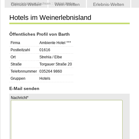
Weinerlebnisland Sachsen
::
Schlaf-Welten
Genuss-Welten
Wein-Welten
Erlebnis-Welten
Hotels im Weinerlebnisland
Kontakt
Öffentliches Profil von Barth
Firma
Ambiente Hotel ***
Postleitzahl
01616
Ort
Strehla / Elbe
Straße
Torgauer Straße 20
Telefonnummer
035264 9860
Gruppen
Hotels
E-Mail senden
Pflichtfeld
Nachricht
*