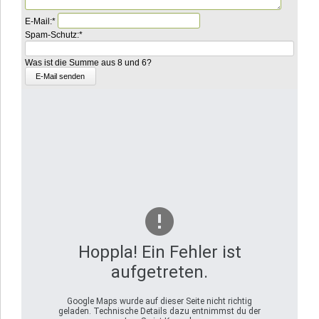
Pflichtfeld
E-Mail:
*
Pflichtfeld
Bitte
Spam-Schutz:
*
rechnen
Sie
Was ist die Summe aus 8 und 6?
6
plus
4.
Hoppla! Ein Fehler ist
aufgetreten.
Google Maps wurde auf dieser Seite nicht richtig
geladen. Technische Details dazu entnimmst du der