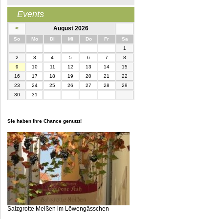
Events
<
August 2026
nntag
ntag
enstag
ttwoch
nnerstag
eitag
mstag
So
Mo
Di
Mi
Do
Fr
Sa
1
2
3
4
5
6
7
8
9
10
11
12
13
14
15
16
17
18
19
20
21
22
23
24
25
26
27
28
29
30
31
Sie haben ihre Chance genutzt!
Salzgrotte Meißen im Löwengässchen