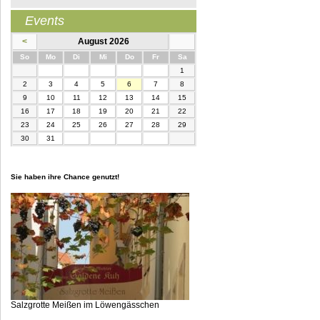
Events
<
August 2026
nntag
ntag
enstag
ttwoch
nnerstag
eitag
mstag
So
Mo
Di
Mi
Do
Fr
Sa
1
2
3
4
5
6
7
8
9
10
11
12
13
14
15
16
17
18
19
20
21
22
23
24
25
26
27
28
29
30
31
Sie haben ihre Chance genutzt!
Salzgrotte Meißen im Löwengässchen