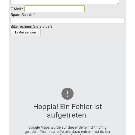
Pflichtfeld
E-Mail:
*
Pflichtfeld
Was
Spam-Schutz:
*
ist
die
Bitte rechnen Sie 8 plus 9.
Summe
aus
4
und
4?
Hoppla! Ein Fehler ist
aufgetreten.
Google Maps wurde auf dieser Seite nicht richtig
geladen. Technische Details dazu entnimmst du der