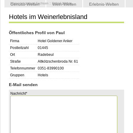
Weinerlebnisland Sachsen
::
Schlaf-Welten
Genuss-Welten
Wein-Welten
Erlebnis-Welten
Hotels im Weinerlebnisland
Kontakt
Öffentliches Profil von Paul
Firma
Hotel Goldener Anker
Postleitzahl
01445
Ort
Radebeul
Straße
Altkötzschenbroda Nr. 61
Telefonnummer
0351-83990100
Gruppen
Hotels
E-Mail senden
Pflichtfeld
Nachricht
*