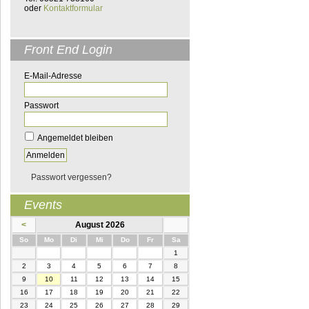
oder
Kontaktformular
Front End Login
E-Mail-Adresse
Passwort
Angemeldet bleiben
Passwort vergessen?
Events
<
August 2026
nntag
ntag
enstag
ttwoch
nnerstag
eitag
mstag
So
Mo
Di
Mi
Do
Fr
Sa
1
2
3
4
5
6
7
8
9
10
11
12
13
14
15
16
17
18
19
20
21
22
23
24
25
26
27
28
29