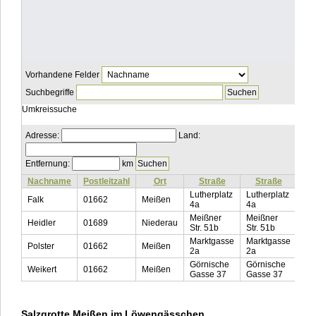
Vorhandene Felder
Suchbegriffe
Umkreissuche
Adresse:
Land:
Entfernung:
km
Nachname
Postleitzahl
Ort
Straße
Straße
Lutherplatz
Lutherplatz
Falk
01662
Meißen
4a
4a
Meißner
Meißner
Heidler
01689
Niederau
Str. 51b
Str. 51b
Marktgasse
Marktgasse
Polster
01662
Meißen
2a
2a
Görnische
Görnische
Weikert
01662
Meißen
Gasse 37
Gasse 37
Salzgrotte Meißen im Löwengässchen