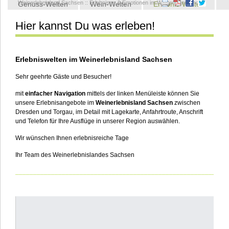
Weinerlebnisland Sachsen
::
Erlebnisse & Emotionen im Weinerlebnisland
Genuss-Welten
Wein-Welten
Erlebnis-Welten
Hier kannst Du was erleben!
Kontakt
Erlebniswelten im Weinerlebnisland Sachsen
Sehr geehrte Gäste und Besucher!
mit
einfacher Navigation
mittels der linken Menüleiste können Sie
unsere Erlebnisangebote im
Weinerlebnisland Sachsen
zwischen
Dresden und Torgau, im Detail mit Lagekarte, Anfahrtroute, Anschrift
und Telefon für Ihre Ausflüge in unserer Region auswählen.
Wir wünschen Ihnen erlebnisreiche Tage
Ihr Team des Weinerlebnislandes Sachsen
___________________________________________________________