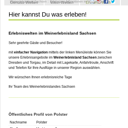
Weinerlebnisland Sachsen
::
Erlebnisse & Emotionen im Weinerlebnisland
Genuss-Welten
Wein-Welten
Erlebnis-Welten
Hier kannst Du was erleben!
Kontakt
Erlebniswelten im Weinerlebnisland Sachsen
Sehr geehrte Gäste und Besucher!
mit
einfacher Navigation
mittels der linken Menüleiste können Sie
unsere Erlebnisangebote im
Weinerlebnisland Sachsen
zwischen
Dresden und Torgau, im Detail mit Lagekarte, Anfahrtroute, Anschrift
und Telefon für Ihre Ausflüge in unserer Region auswählen.
Wir wünschen Ihnen erlebnisreiche Tage
Ihr Team des Weinerlebnislandes Sachsen
___________________________________________________________
Öffentliches Profil von Polster
Nachname
Polster