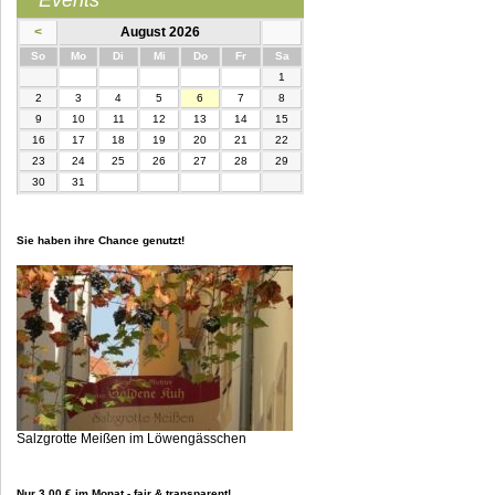
<
August 2026
nntag
ntag
enstag
ttwoch
nnerstag
eitag
mstag
So
Mo
Di
Mi
Do
Fr
Sa
1
2
3
4
5
6
7
8
9
10
11
12
13
14
15
16
17
18
19
20
21
22
23
24
25
26
27
28
29
30
31
Sie haben ihre Chance genutzt!
Salzgrotte Meißen im Löwengässchen
Nur 3,00 € im Monat - fair & transparent!