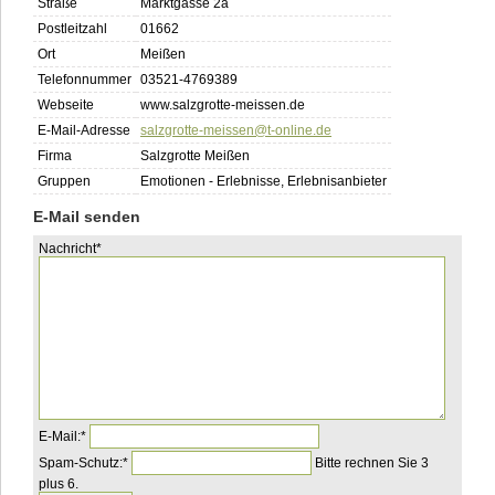
Straße
Marktgasse 2a
Postleitzahl
01662
Ort
Meißen
Telefonnummer
03521-4769389
Webseite
www.salzgrotte-meissen.de
E-Mail-Adresse
salzgrotte-meissen@t-online.de
Firma
Salzgrotte Meißen
Gruppen
Emotionen - Erlebnisse, Erlebnisanbieter
E-Mail senden
Pflichtfeld
Nachricht
*
Pflichtfeld
E-Mail:
*
Pflichtfeld
Bitte
Spam-Schutz:
*
Bitte rechnen Sie 3
rechnen
plus 6.
Sie