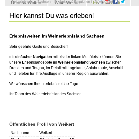
Weinerlebnisland Sachsen
::
Erlebnisse & Emotionen im Weinerlebnisland
Genuss-Welten
Wein-Welten
Erlebnis-Welten
Hier kannst Du was erleben!
Kontakt
Erlebniswelten im Weinerlebnisland Sachsen
Sehr geehrte Gäste und Besucher!
mit
einfacher Navigation
mittels der linken Menüleiste können Sie
unsere Erlebnisangebote im
Weinerlebnisland Sachsen
zwischen
Dresden und Torgau, im Detail mit Lagekarte, Anfahrtroute, Anschrift
und Telefon für Ihre Ausflüge in unserer Region auswählen.
Wir wünschen Ihnen erlebnisreiche Tage
Ihr Team des Weinerlebnislandes Sachsen
___________________________________________________________
Öffentliches Profil von Weikert
Nachname
Weikert