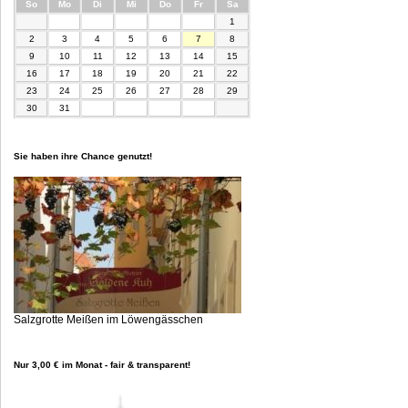
nntag
ntag
enstag
ttwoch
nnerstag
eitag
mstag
So
Mo
Di
Mi
Do
Fr
Sa
1
2
3
4
5
6
7
8
9
10
11
12
13
14
15
16
17
18
19
20
21
22
23
24
25
26
27
28
29
30
31
Sie haben ihre Chance genutzt!
Salzgrotte Meißen im Löwengässchen
Nur 3,00 € im Monat - fair & transparent!