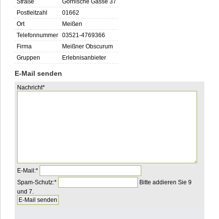
Straße
Görnische Gasse 37
Postleitzahl
01662
Ort
Meißen
Telefonnummer
03521-4769366
Firma
Meißner Obscurum
Gruppen
Erlebnisanbieter
E-Mail senden
Pflichtfeld
Nachricht
*
Pflichtfeld
E-Mail:
*
Pflichtfeld
Bitte
Spam-Schutz:
*
Bitte addieren Sie 9
addieren
und 7.
Sie
2
und
5.