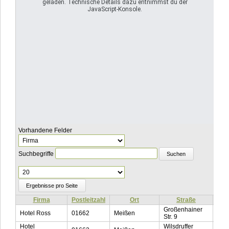
geladen. Technische Details dazu entnimmst du der
JavaScript-Konsole.
Vorhandene Felder
Suchbegriffe
Ergebnisse
pro
Seite
Firma
Postleitzahl
Ort
Straße
Tel
Großenhainer
Hotel Ross
01662
Meißen
035
Str. 9
Hotel
Wilsdruffer