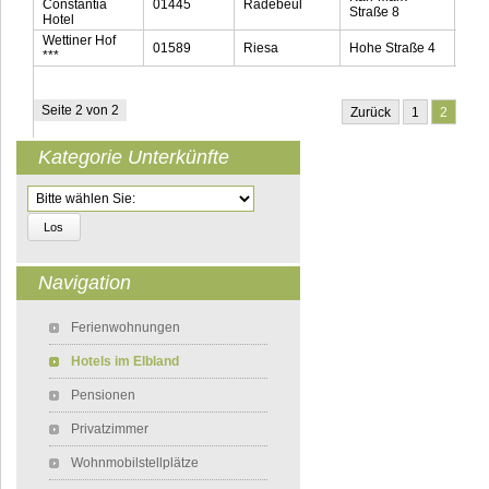
Constantia
01445
Radebeul
035
Straße 8
Hotel
Wettiner Hof
01589
Riesa
Hohe Straße 4
035
***
Seite 2 von 2
Zurück
1
2
Kategorie Unterkünfte
Zielseite
Navigation
Navigation überspringen
Ferienwohnungen
Hotels im Elbland
Pensionen
Privatzimmer
Wohnmobilstellplätze