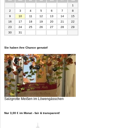
1
2
3
4
5
6
7
8
9
10
11
12
13
14
15
16
17
18
19
20
21
22
23
24
25
26
27
28
29
30
31
Sie haben ihre Chance genutzt!
Salzgrotte Meißen im Löwengässchen
Nur 3,00 € im Monat - fair & transparent!