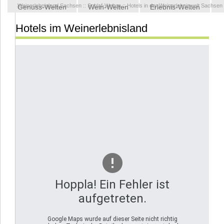
Weinerlebnisland Sachsen
::
Schlaf-Welten
::
Hotels in der Weinerlebniswelt Sachsen
Genuss-Welten
Wein-Welten
Erlebnis-Welten
Hotels im Weinerlebnisland
Kontakt
Hoppla! Ein Fehler ist
aufgetreten.
Google Maps wurde auf dieser Seite nicht richtig