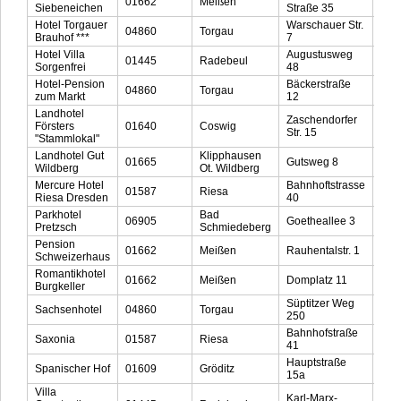
01662
Meißen
035
Siebeneichen
Straße 35
Hotel Torgauer
Warschauer Str.
04860
Torgau
034
Brauhof ***
7
Hotel Villa
Augustusweg
01445
Radebeul
035
Sorgenfrei
48
Hotel-Pension
Bäckerstraße
04860
Torgau
034
zum Markt
12
Landhotel
Zaschendorfer
Försters
01640
Coswig
035
Str. 15
"Stammlokal"
Landhotel Gut
Klipphausen
01665
Gutsweg 8
035
Wildberg
Ot. Wildberg
Mercure Hotel
Bahnhoftstrasse
01587
Riesa
035
Riesa Dresden
40
Parkhotel
Bad
06905
Goetheallee 3
034
Pretzsch
Schmiedeberg
Pension
01662
Meißen
Rauhentalstr. 1
035
Schweizerhaus
Romantikhotel
01662
Meißen
Domplatz 11
035
Burgkeller
Süptitzer Weg
Sachsenhotel
04860
Torgau
034
250
Bahnhofstraße
Saxonia
01587
Riesa
035
41
Hauptstraße
Spanischer Hof
01609
Gröditz
0352
15a
Villa
Karl-Marx-