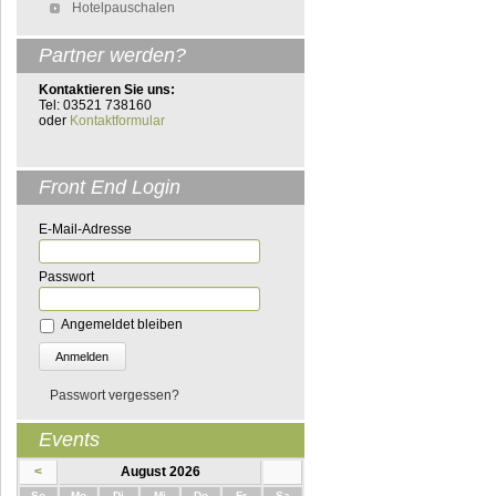
Hotelpauschalen
Partner werden?
Kontaktieren Sie uns:
Tel: 03521 738160
oder
Kontaktformular
Front End Login
E-Mail-Adresse
Passwort
Angemeldet bleiben
Passwort vergessen?
Events
<
August 2026
nntag
ntag
enstag
ttwoch
nnerstag
eitag
mstag
So
Mo
Di
Mi
Do
Fr
Sa