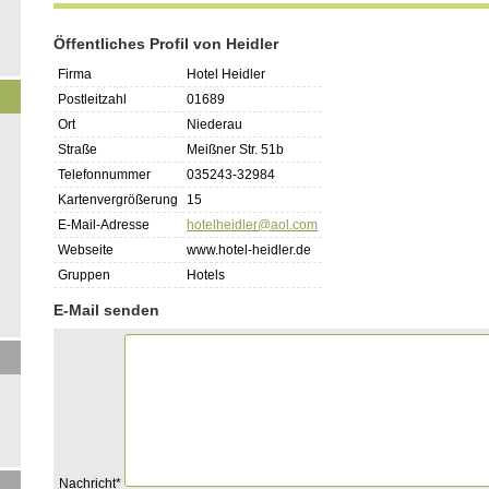
Öffentliches Profil von Heidler
Firma
Hotel Heidler
Postleitzahl
01689
Ort
Niederau
Straße
Meißner Str. 51b
Telefonnummer
035243-32984
Kartenvergrößerung
15
E-Mail-Adresse
hotelheidler@aol.com
Webseite
www.hotel-heidler.de
Gruppen
Hotels
E-Mail senden
Pflichtfeld
Nachricht
*