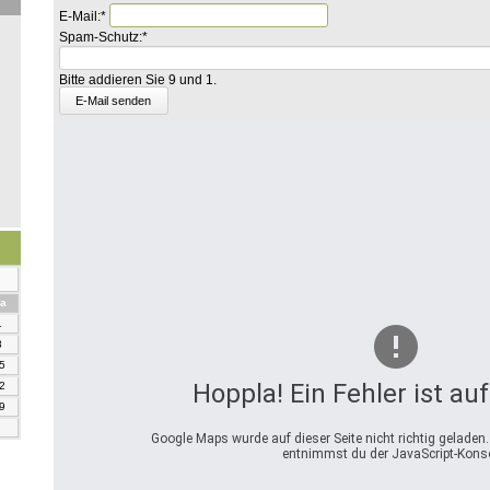
Pflichtfeld
E-Mail:
*
Pflichtfeld
Bitte
Spam-Schutz:
*
addieren
Sie
Bitte addieren Sie 9 und 1.
5
und
4.
mstag
a
1
8
5
Hoppla! Ein Fehler ist au
2
9
Google Maps wurde auf dieser Seite nicht richtig geladen
entnimmst du der JavaScript-Konso