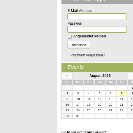
E-Mail-Adresse
Passwort
Angemeldet bleiben
Passwort vergessen?
Events
<
August 2026
nntag
ntag
enstag
ttwoch
nnerstag
eitag
So
Mo
Di
Mi
Do
Fr
S
2
3
4
5
6
7
9
10
11
12
13
14
1
16
17
18
19
20
21
2
23
24
25
26
27
28
2
30
31
Sie haben ihre Chance genutzt!