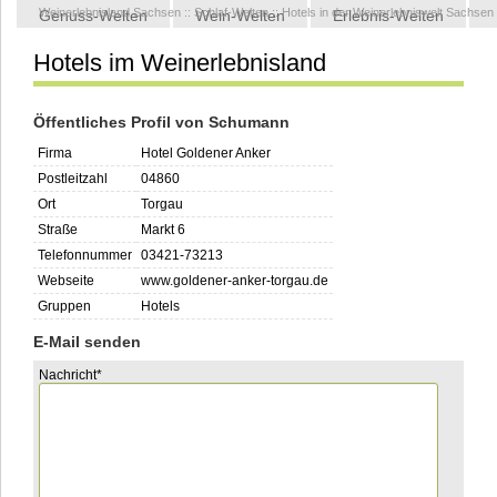
Weinerlebnisland Sachsen
::
Schlaf-Welten
::
Hotels in der Weinerlebniswelt Sachsen
Genuss-Welten
Wein-Welten
Erlebnis-Welten
Hotels im Weinerlebnisland
Kontakt
Öffentliches Profil von Schumann
Firma
Hotel Goldener Anker
Postleitzahl
04860
Ort
Torgau
Straße
Markt 6
Telefonnummer
03421-73213
Webseite
www.goldener-anker-torgau.de
Gruppen
Hotels
E-Mail senden
Pflichtfeld
Nachricht
*