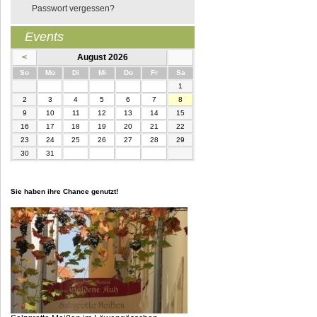
Passwort vergessen?
Events
<
August 2026
nntag
ntag
enstag
ttwoch
nnerstag
eitag
mstag
So
Mo
Di
Mi
Do
Fr
Sa
1
2
3
4
5
6
7
8
9
10
11
12
13
14
15
16
17
18
19
20
21
22
23
24
25
26
27
28
29
30
31
Sie haben ihre Chance genutzt!