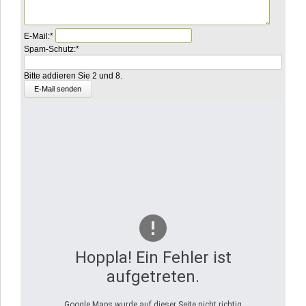
Pflichtfeld
E-Mail:
*
Pflichtfeld
Was
Spam-Schutz:
*
ist
die
Bitte addieren Sie 2 und 8.
Summe
aus
2
und
5?
Hoppla! Ein Fehler ist
aufgetreten.
Google Maps wurde auf dieser Seite nicht richtig