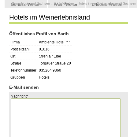
Weinerlebnisland Sachsen
::
Schlaf-Welten
::
Hotels in der Weinerlebniswelt Sachsen
Genuss-Welten
Wein-Welten
Erlebnis-Welten
Hotels im Weinerlebnisland
Kontakt
Öffentliches Profil von Barth
Firma
Ambiente Hotel ***
Postleitzahl
01616
Ort
Strehla / Elbe
Straße
Torgauer Straße 20
Telefonnummer
035264 9860
Gruppen
Hotels
E-Mail senden
Pflichtfeld
Nachricht
*