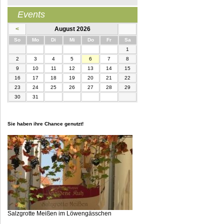
Events
<
August 2026
nntag
ntag
enstag
ttwoch
nnerstag
eitag
mstag
So
Mo
Di
Mi
Do
Fr
Sa
1
2
3
4
5
6
7
8
9
10
11
12
13
14
15
16
17
18
19
20
21
22
23
24
25
26
27
28
29
30
31
Sie haben ihre Chance genutzt!
Salzgrotte Meißen im Löwengässchen