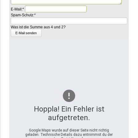
Pflichtfeld
E-Mail:
*
Pflichtfeld
Was
Spam-Schutz:
*
ist
die
Was ist die Summe aus 4 und 2?
Summe
aus
8
und
5?
Hoppla! Ein Fehler ist
aufgetreten.
Google Maps wurde auf dieser Seite nicht richtig
geladen. Technische Details dazu entnimmst du der