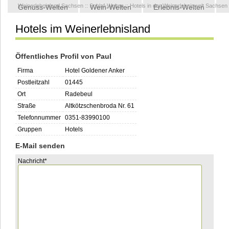
Weinerlebnisland Sachsen
::
Schlaf-Welten
::
Hotels in der Weinerlebniswelt Sachsen
Genuss-Welten
Wein-Welten
Erlebnis-Welten
Hotels im Weinerlebnisland
Kontakt
Öffentliches Profil von Paul
Firma
Hotel Goldener Anker
Postleitzahl
01445
Ort
Radebeul
Straße
Altkötzschenbroda Nr. 61
Telefonnummer
0351-83990100
Gruppen
Hotels
E-Mail senden
Pflichtfeld
Nachricht
*