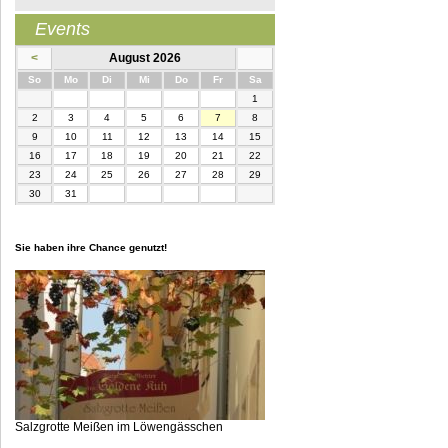
Events
<
August 2026
nntag
ntag
enstag
ttwoch
nnerstag
eitag
mstag
So
Mo
Di
Mi
Do
Fr
Sa
1
2
3
4
5
6
7
8
9
10
11
12
13
14
15
16
17
18
19
20
21
22
23
24
25
26
27
28
29
30
31
Sie haben ihre Chance genutzt!
Salzgrotte Meißen im Löwengässchen