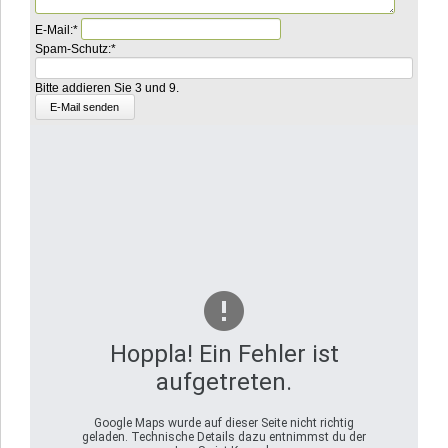
Pflichtfeld
E-Mail:
*
Pflichtfeld
Bitte
Spam-Schutz:
*
addieren
Sie
Bitte addieren Sie 3 und 9.
8
und
4.
Hoppla! Ein Fehler ist
aufgetreten.
Google Maps wurde auf dieser Seite nicht richtig
geladen. Technische Details dazu entnimmst du der