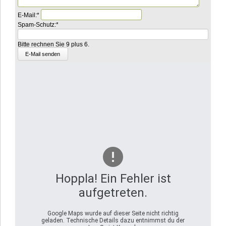
Pflichtfeld
E-Mail:
*
Pflichtfeld
Was
Spam-Schutz:
*
ist
die
Bitte rechnen Sie 9 plus 6.
Summe
aus
3
und
8?
Hoppla! Ein Fehler ist
aufgetreten.
Google Maps wurde auf dieser Seite nicht richtig
geladen. Technische Details dazu entnimmst du der