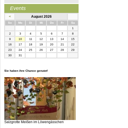
Events
<
August 2026
nntag
ntag
enstag
ttwoch
nnerstag
eitag
mstag
So
Mo
Di
Mi
Do
Fr
Sa
1
2
3
4
5
6
7
8
9
10
11
12
13
14
15
16
17
18
19
20
21
22
23
24
25
26
27
28
29
30
31
Sie haben ihre Chance genutzt!
Salzgrotte Meißen im Löwengässchen