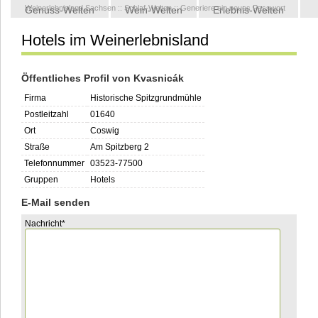
Weinerlebnisland Sachsen
::
Schlaf-Welten
::
Generiere ein neues Passwort
Genuss-Welten
Wein-Welten
Erlebnis-Welten
Hotels im Weinerlebnisland
Kontakt
Öffentliches Profil von Kvasnicák
Firma
Historische Spitzgrundmühle
Postleitzahl
01640
Ort
Coswig
Straße
Am Spitzberg 2
Telefonnummer
03523-77500
Gruppen
Hotels
E-Mail senden
Pflichtfeld
Nachricht
*