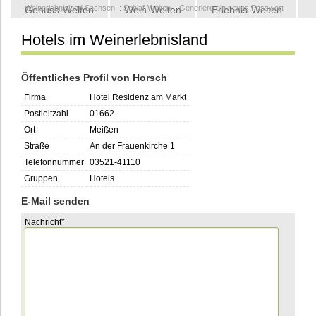
Weinerlebnisland Sachsen
::
Schlaf-Welten
::
Generiere ein neues Passwort
Genuss-Welten
Wein-Welten
Erlebnis-Welten
Hotels im Weinerlebnisland
Kontakt
Öffentliches Profil von Horsch
Firma
Hotel Residenz am Markt
Postleitzahl
01662
Ort
Meißen
Straße
An der Frauenkirche 1
Telefonnummer
03521-41110
Gruppen
Hotels
E-Mail senden
Pflichtfeld
Nachricht
*