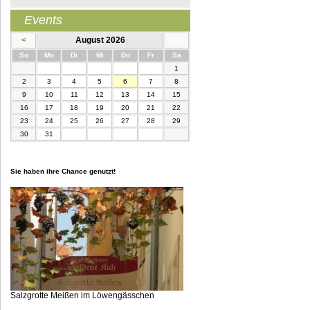
Events
<
August 2026
nntag
ntag
enstag
ttwoch
nnerstag
eitag
mstag
So
Mo
Di
Mi
Do
Fr
Sa
1
2
3
4
5
6
7
8
9
10
11
12
13
14
15
16
17
18
19
20
21
22
23
24
25
26
27
28
29
30
31
Sie haben ihre Chance genutzt!
Salzgrotte Meißen im Löwengässchen