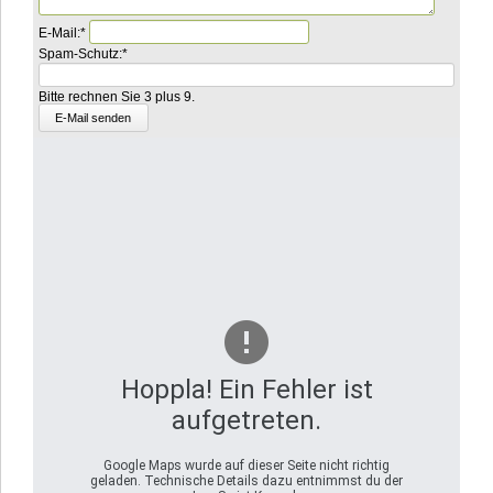
Pflichtfeld
E-Mail:
*
Pflichtfeld
Bitte
Spam-Schutz:
*
addieren
Sie
Bitte rechnen Sie 3 plus 9.
3
und
2.
Hoppla! Ein Fehler ist
aufgetreten.
Google Maps wurde auf dieser Seite nicht richtig
geladen. Technische Details dazu entnimmst du der