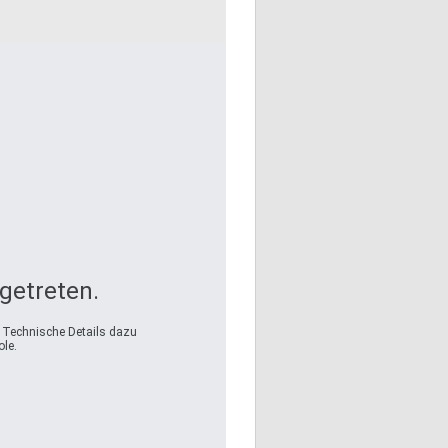
fgetreten.
. Technische Details dazu
le.