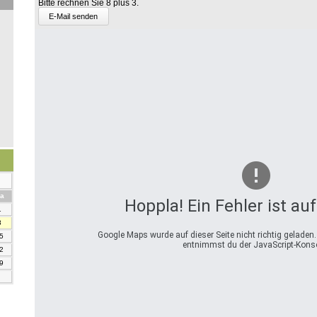
Bitte rechnen Sie 8 plus 3.
2
plus
9.
mstag
a
Hoppla! Ein Fehler ist au
1
8
Google Maps wurde auf dieser Seite nicht richtig geladen
5
entnimmst du der JavaScript-Konso
2
9