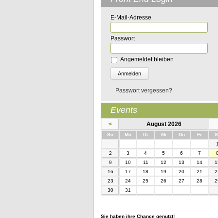
E-Mail-Adresse
Passwort
Angemeldet bleiben
Passwort vergessen?
Events
<
August 2026
nntag
ntag
enstag
ttwoch
nnerstag
eitag
So
Mo
Di
Mi
Do
Fr
S
2
3
4
5
6
7
9
10
11
12
13
14
1
16
17
18
19
20
21
2
23
24
25
26
27
28
2
30
31
Sie haben ihre Chance genutzt!