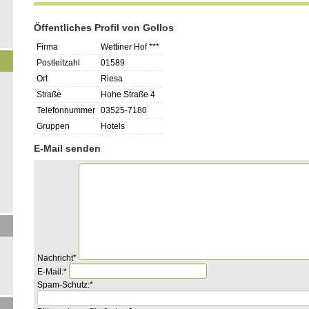
Öffentliches Profil von Gollos
Firma
Wettiner Hof ***
Postleitzahl
01589
Ort
Riesa
Straße
Hohe Straße 4
Telefonnummer
03525-7180
Gruppen
Hotels
E-Mail senden
Pflichtfeld
Nachricht
*
Pflichtfeld
E-Mail:
*
Pflichtfeld
Bitte
Spam-Schutz:
*
rechnen
Sie