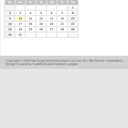
nntag
ntag
enstag
ttwoch
nnerstag
eitag
mstag
So
Mo
Di
Mi
Do
Fr
Sa
1
2
3
4
5
6
7
8
9
10
11
12
13
14
15
16
17
18
19
20
21
22
23
24
25
26
27
28
29
30
31
Copyright © 2026 http://www.weinerlebnisland-sachsen.de | Alle Rechte vorbehalten |
Design Created by fruitMEDIA and Gerhard Langner