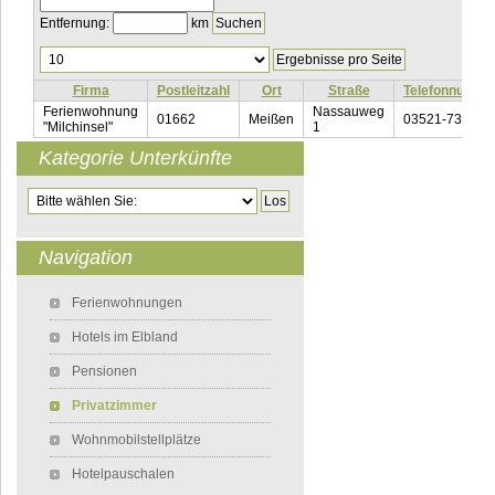
Entfernung:
km
Ergebnisse
pro
Seite
Firma
Postleitzahl
Ort
Straße
Telefonnumme
Ferienwohnung
Nassauweg
01662
Meißen
03521-738160
"Milchinsel"
1
Kategorie Unterkünfte
Zielseite
Navigation
Navigation überspringen
Ferienwohnungen
Hotels im Elbland
Pensionen
Privatzimmer
Wohnmobilstellplätze
Hotelpauschalen