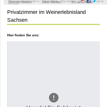
Weinerlebnisland Sachsen
::
Schlaf-Welten
::
Privatzimmer in der Weinerlebniswelt
Genuss-Welten
Wein-Welten
Erlebnis-Welten
Sachsen
Privatzimmer im Weinerlebnisland
Kontakt
Sachsen
Hier finden Sie uns: