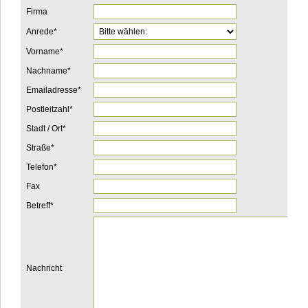
Firma
Pflichtfeld
Anrede
*
Pflichtfeld
Vorname
*
Pflichtfeld
Nachname
*
Pflichtfeld
Emailadresse
*
Pflichtfeld
Postleitzahl
*
Pflichtfeld
Stadt / Ort
*
Pflichtfeld
Straße
*
Pflichtfeld
Telefon
*
Fax
Pflichtfeld
Betreff
*
Nachricht