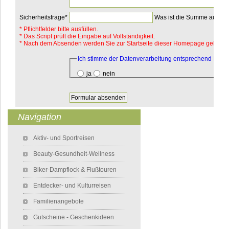
Pflichtfeld
Sicherheitsfrage
*
Was ist die Summe aus 7 
*
Pflichtfelder bitte ausfüllen.
* Das Script prüft die Eingabe auf Vollständigkeit.
* Nach dem Absenden werden Sie zur Startseite dieser Homepage geleitet.
Pflichtfeld
Ich stimme der Datenverarbeitung entsprechend DSV
ja
nein
Navigation
Navigation überspringen
Aktiv- und Sportreisen
Beauty-Gesundheit-Wellness
Biker-Dampflock & Flußtouren
Entdecker- und Kulturreisen
Familienangebote
Gutscheine - Geschenkideen