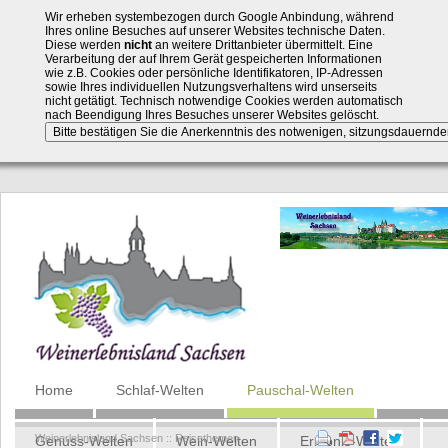
Wir erheben systembezogen durch Google Anbindung, während
Ihres online Besuches auf unserer Websites technische Daten.
Diese werden
nicht
an weitere Drittanbieter übermittelt. Eine
Verarbeitung der auf Ihrem Gerät gespeicherten Informationen
wie z.B. Cookies oder persönliche Identifikatoren, IP-Adressen
sowie Ihres individuellen Nutzungsverhaltens wird unserseits
nicht getätigt. Technisch notwendige Cookies werden automatisch
nach Beendigung Ihres Besuches unserer Websites gelöscht.
Navigation
Home
Schlaf-Welten
Pauschal-Welten
überspringen
Weinerlebnisland Sachsen
::
Reisethemen
Genuss-Welten
Wein-Welten
Erlebnis-Welten