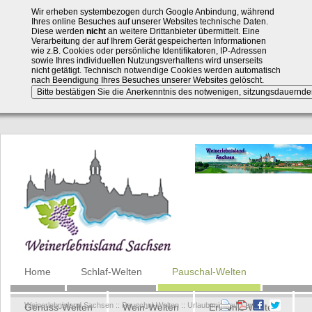
Wir erheben systembezogen durch Google Anbindung, während
Ihres online Besuches auf unserer Websites technische Daten.
Diese werden
nicht
an weitere Drittanbieter übermittelt. Eine
Verarbeitung der auf Ihrem Gerät gespeicherten Informationen
wie z.B. Cookies oder persönliche Identifikatoren, IP-Adressen
sowie Ihres individuellen Nutzungsverhaltens wird unserseits
nicht getätigt. Technisch notwendige Cookies werden automatisch
nach Beendigung Ihres Besuches unserer Websites gelöscht.
Navigation
Home
Schlaf-Welten
Pauschal-Welten
überspringen
Weinerlebnisland Sachsen
::
Pauschal-Welten
::
Urlaub mit Haustier
Genuss-Welten
Wein-Welten
Erlebnis-Welten