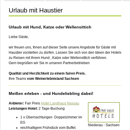
Urlaub mit Haustier
Kontakt
Urlaub mit Hund, Katze oder Wellensittich
Liebe Gäste,
wir freuen uns, Ihnen auf dieser Seite unsere Angebote für Gäste mit
Haustier vorstellen zu dürfen. Lassen Sie sich von den Ideen der Hotels
zu Reisen mit Ihrem Hund , Katze oder Wellensittich verführen.
Gern begrüßen wir Sie in unseren Partnerbetrieben
Qualität und Herzlichkeit zu einem fairen Preis.
Ihre Teams
vom Weinerlebnisland Sachsen
___________________________________________________________
Meißen erleben - und Hundeliebling dabei!
Anbieter:
Fair Preis
Hotel Landhaus Nassau
Leistungen Hotel:
2 Tage-Buchung
1 x Übernachtungen Doppelzimmer im
EG
Niederau - Sachsen
reichhaltigem Frühstück vom Buffet.