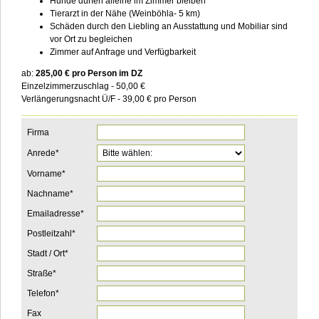
Hunde dürfen alleine im Zimmer bleiben
Tierarzt in der Nähe (Weinböhla- 5 km)
Schäden durch den Liebling an Ausstattung und Mobiliar sind
vor Ort zu begleichen
Zimmer auf Anfrage und Verfügbarkeit
ab:
285,00 € pro Person im DZ
Einzelzimmerzuschlag - 50,00 €
Verlängerungsnacht Ü/F - 39,00 € pro Person
___________________________________________________________
Firma
Pflichtfeld
Anrede
*
Pflichtfeld
Vorname
*
Pflichtfeld
Nachname
*
Pflichtfeld
Emailadresse
*
Pflichtfeld
Postleitzahl
*
Pflichtfeld
Stadt / Ort
*
Pflichtfeld
Straße
*
Pflichtfeld
Telefon
*
Fax