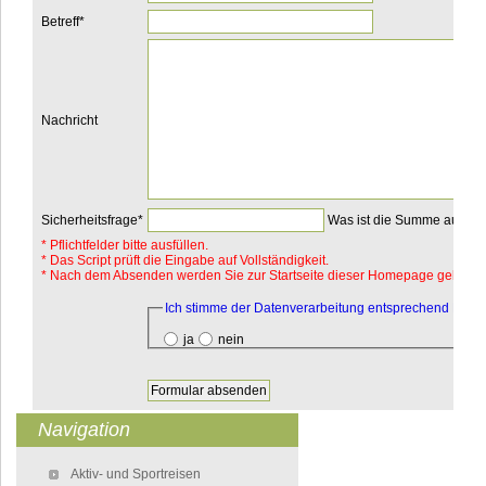
Pflichtfeld
Betreff
*
Nachricht
Pflichtfeld
Sicherheitsfrage
*
Was ist die Summe aus 3 
*
Pflichtfelder bitte ausfüllen.
* Das Script prüft die Eingabe auf Vollständigkeit.
* Nach dem Absenden werden Sie zur Startseite dieser Homepage geleitet.
Pflichtfeld
Ich stimme der Datenverarbeitung entsprechend DSV
ja
nein
Navigation
Navigation überspringen
Aktiv- und Sportreisen