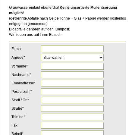
Grauwassereinlauf ebenerdig!
Keine unsortierte Müllentsorgung
möglich!
(
getrennte
Abfälle nach Gelbe Tonne + Glas + Papier werden kostenlos
entgegnen genommen)
Bioabfälle gehören auf den Kompost.
Wir freuen uns auf Ihren Besuch.
___________________________________________________________
Firma
Pflichtfeld
Anrede
*
Pflichtfeld
Vorname
*
Pflichtfeld
Nachname
*
Pflichtfeld
Emailadresse
*
Pflichtfeld
Postleitzahl
*
Pflichtfeld
Stadt / Ort
*
Pflichtfeld
Straße
*
Pflichtfeld
Telefon
*
Fax
Pflichtfeld
Betreff
*