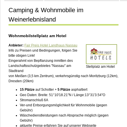
Camping & Wohnmobile im
Kontakt
Weinerlebnisland
Wohnmobilstellplatz am Hotel
Anbieter:
Fair Preis Hotel Landhaus Nassau
Info zu Preisen und Bedingungen, folgen Sie
bitte obigen Link!
Eingerahmt von Bepflanzung inmitten des
Landschaftsschutzgebietes "Nassau" am
Stellplatz am Hotel
Stadtrand
von Meißen (3,5 km Zentrum), verkehrsgünstig nach Moritzburg (12km),
Dresden (20km)
15 Plätze
auf Schotter +
5 Plätze
asphaltiert
Geo Daten: Breite: 51°10'18.21"N / Länge:13°31'3.54"O
Stromanschluß 6A
Ver-und Entsorgungsmöglichkeit für Wohnmobile (gegen
Gebühr)
Wäschedienstleistungen nach Absprache möglich (gegen
Gebühr)
aktuelle Preise erfahren Sie auf unserer Webseite