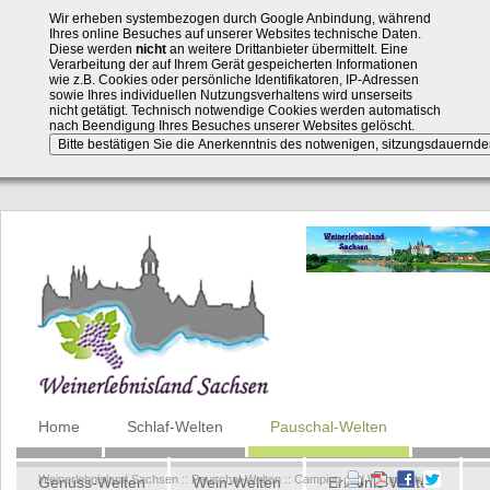
Wir erheben systembezogen durch Google Anbindung, während
Ihres online Besuches auf unserer Websites technische Daten.
Diese werden
nicht
an weitere Drittanbieter übermittelt. Eine
Verarbeitung der auf Ihrem Gerät gespeicherten Informationen
wie z.B. Cookies oder persönliche Identifikatoren, IP-Adressen
sowie Ihres individuellen Nutzungsverhaltens wird unserseits
nicht getätigt. Technisch notwendige Cookies werden automatisch
nach Beendigung Ihres Besuches unserer Websites gelöscht.
Navigation
Home
Schlaf-Welten
Pauschal-Welten
überspringen
Weinerlebnisland Sachsen
::
Pauschal-Welten
::
Camping und Wohnmobile
Genuss-Welten
Wein-Welten
Erlebnis-Welten