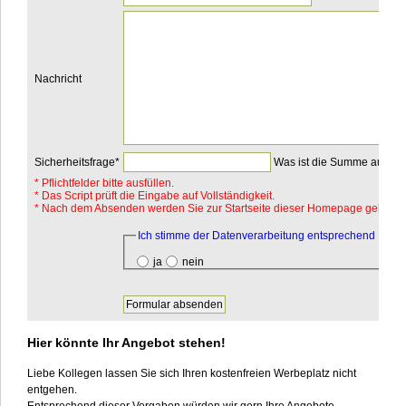
Nachricht
Pflichtfeld
Sicherheitsfrage
*
Was ist die Summe aus 8 
*
Pflichtfelder bitte ausfüllen.
* Das Script prüft die Eingabe auf Vollständigkeit.
* Nach dem Absenden werden Sie zur Startseite dieser Homepage geleitet.
Pflichtfeld
Ich stimme der Datenverarbeitung entsprechend DSV
ja
nein
Hier könnte Ihr Angebot stehen!
Liebe Kollegen lassen Sie sich Ihren kostenfreien Werbeplatz nicht
entgehen.