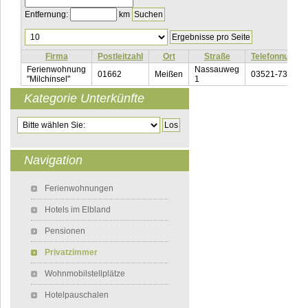
Entfernung:
km
Ergebnisse
pro
Seite
Firma
Postleitzahl
Ort
Straße
Telefonnumme
Ferienwohnung
Nassauweg
01662
Meißen
03521-738160
"Milchinsel"
1
Kategorie Unterkünfte
Zielseite
Navigation
Navigation überspringen
Ferienwohnungen
Hotels im Elbland
Pensionen
Privatzimmer
Wohnmobilstellplätze
Hotelpauschalen