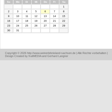
nntag
ntag
enstag
ttwoch
nnerstag
eitag
mstag
So
Mo
Di
Mi
Do
Fr
Sa
1
2
3
4
5
6
7
8
9
10
11
12
13
14
15
16
17
18
19
20
21
22
23
24
25
26
27
28
29
30
31
Copyright © 2026 http://www.weinerlebnisland-sachsen.de | Alle Rechte vorbehalten |
Design Created by fruitMEDIA and Gerhard Langner