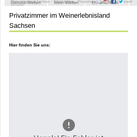
Weinerlebnisland Sachsen
::
Schlaf-Welten
::
Privatzimmer in der Weinerlebniswelt
Genuss-Welten
Wein-Welten
Erlebnis-Welten
Sachsen
Privatzimmer im Weinerlebnisland
Kontakt
Sachsen
Hier finden Sie uns: