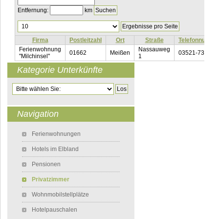
Entfernung:
km
Ergebnisse
pro
Seite
Firma
Postleitzahl
Ort
Straße
Telefonnumme
Ferienwohnung
Nassauweg
01662
Meißen
03521-738160
"Milchinsel"
1
Kategorie Unterkünfte
Zielseite
Navigation
Navigation überspringen
Ferienwohnungen
Hotels im Elbland
Pensionen
Privatzimmer
Wohnmobilstellplätze
Hotelpauschalen