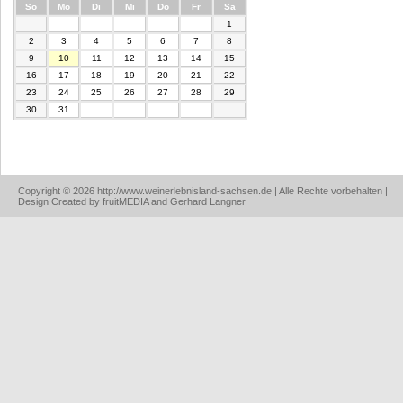
nntag
ntag
enstag
ttwoch
nnerstag
eitag
mstag
So
Mo
Di
Mi
Do
Fr
Sa
1
2
3
4
5
6
7
8
9
10
11
12
13
14
15
16
17
18
19
20
21
22
23
24
25
26
27
28
29
30
31
Copyright © 2026 http://www.weinerlebnisland-sachsen.de | Alle Rechte vorbehalten |
Design Created by fruitMEDIA and Gerhard Langner