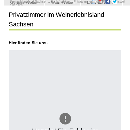
Weinerlebnisland Sachsen
::
Schlaf-Welten
::
Privatzimmer in der Weinerlebniswelt
Genuss-Welten
Wein-Welten
Erlebnis-Welten
Sachsen
Privatzimmer im Weinerlebnisland
Kontakt
Sachsen
Hier finden Sie uns: