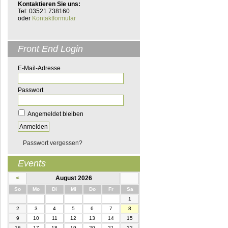
Kontaktieren Sie uns:
Tel: 03521 738160
oder
Kontaktformular
Front End Login
E-Mail-Adresse
Passwort
Angemeldet bleiben
Passwort vergessen?
Events
<
August 2026
nntag
ntag
enstag
ttwoch
nnerstag
eitag
mstag
So
Mo
Di
Mi
Do
Fr
Sa
1
2
3
4
5
6
7
8
9
10
11
12
13
14
15
16
17
18
19
20
21
22