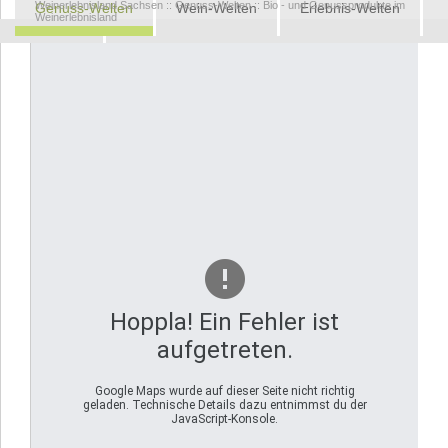
Weinerlebnisland Sachsen
::
Genuss-Welten
::
Bio - und Genussprodukte im
Genuss-Welten
Wein-Welten
Erlebnis-Welten
Weinerlebnisland
Kontakt
Hoppla! Ein Fehler ist
aufgetreten.
Google Maps wurde auf dieser Seite nicht richtig
geladen. Technische Details dazu entnimmst du der
JavaScript-Konsole.