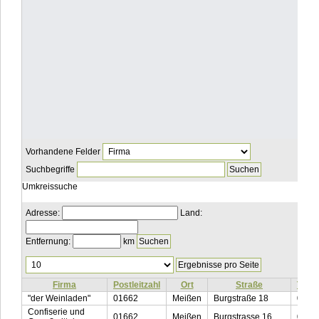
Vorhandene Felder
Suchbegriffe
Umkreissuche
Adresse:
Land:
Entfernung:
km
Ergebnisse
pro
Seite
Firma
Postleitzahl
Ort
Straße
Tele
"der Weinladen"
01662
Meißen
Burgstraße 18
0172
Confiserie und
01662
Meißen
Burgstrasse 16
0357