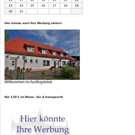
23
24
25
26
27
28
29
30
31
Hier könnte auch Ihre Werbung stehen!
Willkommen im Ausflugslokal
Nur 3,00 € im Monat - fair & transparent!