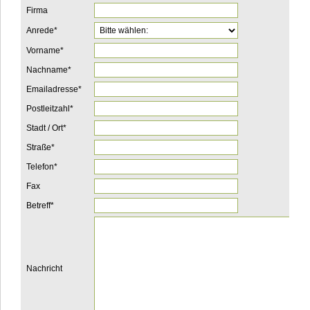
Firma
Pflichtfeld
Anrede
*
Pflichtfeld
Vorname
*
Pflichtfeld
Nachname
*
Pflichtfeld
Emailadresse
*
Pflichtfeld
Postleitzahl
*
Pflichtfeld
Stadt / Ort
*
Pflichtfeld
Straße
*
Pflichtfeld
Telefon
*
Fax
Pflichtfeld
Betreff
*
Nachricht