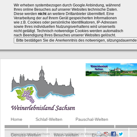
Wir erheben systembezogen durch Google Anbindung, während
Ihres online Besuches auf unserer Websites technische Daten.
Diese werden
nicht
an weitere Drittanbieter übermittelt. Eine
Verarbeitung der auf Ihrem Gerät gespeicherten Informationen
wie z.B. Cookies oder persönliche Identifikatoren, IP-Adressen
sowie Ihres individuellen Nutzungsverhaltens wird unserseits
nicht getätigt. Technisch notwendige Cookies werden automatisch
nach Beendigung Ihres Besuches unserer Websites gelöscht.
Navigation
Home
Schlaf-Welten
Pauschal-Welten
überspringen
Weinerlebnisland Sachsen
::
Kontakt
::
Mitglied im Weinerlebnisland?
Genuss-Welten
Wein-Welten
Erlebnis-Welten