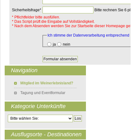
Pflichtfeld
Sicherheitsfrage
*
Bitte rechnen Sie 6 plus 1.
*
Pflichtfelder bitte ausfüllen.
* Das Script prüft die Eingabe auf Vollständigkeit.
* Nach dem Absenden werden Sie zur Startseite dieser Homepage geleitet.
Pflichtfeld
Ich stimme der Datenverarbeitung entsprechend DSV
ja
nein
Navigation
Navigation überspringen
Mitglied im Weinerlebnisland?
Tagung und Eventformular
Kategorie Unterkünfte
Zielseite
Ausflugsorte - Destinationen