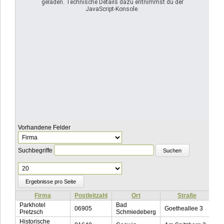
geladen. Technische Details dazu entnimmst du der
JavaScript-Konsole.
Vorhandene Felder
Suchbegriffe
Ergebnisse
pro
Seite
Firma
Postleitzahl
Ort
Straße
T
Parkhotel
Bad
06905
Goetheallee 3
0
Pretzsch
Schmiedeberg
Historische