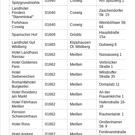
01640
Coswig
Am Spitzberg 2
0
Spitzgrundmühle
Landhotel
Zaschendorfer
Försters
01640
Coswig
0
Str. 15
"Stammlokal"
Fortshaus
Weinböhlaer Str.
01640
Coswig
0
Coswig
64
Hauptstraße
Spanischer Hof
01609
Gröditz
03
15a
Landhotel Gut
Klipphausen
01665
Gutsweg 8
0
Wildberg
Ot. Wildberg
Hotel Landhaus
01662
Meißen
Nassauweg 1
0
Nassau
Hotel Goldenes
Vorbrücker
01662
Meißen
0
Fass
Straße 1
Hotel
Wilsdruffer
01662
Meißen
0
Siebeneichen
Straße 35
Romantikhotel
01662
Meißen
Domplatz 11
0
Burgkeller
Hotel Residenz
An der
01662
Meißen
0
am Markt
Frauenkirche 1
Hotel Fährhaus
Hafenstraße 16-
01662
Meißen
0
Meißen
18
Pension
01662
Meißen
Rauhentalstr. 1
0
Schweizerhaus
Großenhainer
Hotel Ross
01662
Meißen
0
Str. 9
Ferdinandstraße
Hotel Andree
01662
Meißen
0