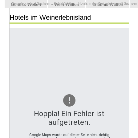
Weinerlebnisland Sachsen
::
Schlaf-Welten
::
Hotels in der Weinerlebniswelt Sachsen
Genuss-Welten
Wein-Welten
Erlebnis-Welten
Hotels im Weinerlebnisland
Kontakt
Hoppla! Ein Fehler ist
aufgetreten.
Google Maps wurde auf dieser Seite nicht richtig