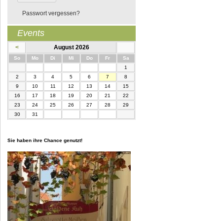
Passwort vergessen?
Events
<
August 2026
nntag
ntag
enstag
ttwoch
nnerstag
eitag
mstag
So
Mo
Di
Mi
Do
Fr
Sa
1
2
3
4
5
6
7
8
9
10
11
12
13
14
15
16
17
18
19
20
21
22
23
24
25
26
27
28
29
30
31
Sie haben ihre Chance genutzt!