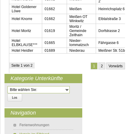
2
Hotel Goldener
01662
Meißen
Heinrichsplatz 6
0
Löwe
Meißen OT
Hotel Knorre
01662
Elbtalstraße 3
0
Winkwitz
Moritz /
Hotel Moritz
01619
Gemeinde
Dorfstrasse 2
0
Zeithain
Hotel
Nieder-
01665
Fährgasse 6
0
ELBKLAUSE***
lommatzsch
Hotel Heidler
01689
Niederau
Meißner Str. 51b
0
Seite 1 von 2
1
2
Vorwärts
Kategorie Unterkünfte
Zielseite
Navigation
Navigation überspringen
Ferienwohnungen