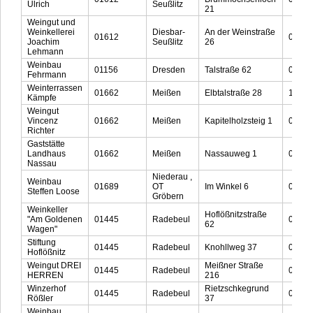
Ulrich
Seußlitz
21
Weingut und
Weinkellerei
Diesbar-
An der Weinstraße
01612
0173 
Joachim
Seußlitz
26
Lehmann
Weinbau
01156
Dresden
Talstraße 62
03551
Fehrmann
Weinterrassen
01662
Meißen
Elbtalstraße 28
13521
Kämpfe
Weingut
Vincenz
01662
Meißen
Kapitelholzsteig 1
03521
Richter
Gaststätte
Landhaus
01662
Meißen
Nassauweg 1
03521
Nassau
Niederau ,
Weinbau
01689
OT
Im Winkel 6
03521
Steffen Loose
Gröbern
Weinkeller
Hoflößnitzstraße
"Am Goldenen
01445
Radebeul
03551
62
Wagen"
Stiftung
01445
Radebeul
Knohllweg 37
03551
Hoflößnitz
Weingut DREI
Meißner Straße
01445
Radebeul
0351-
HERREN
216
Winzerhof
Rietzschkegrund
01445
Radebeul
0172-
Rößler
37
Weinbau