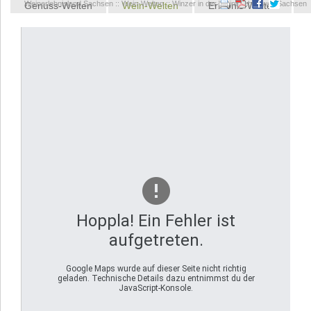
Weinerlebnisland Sachsen
::
Wein-Welten
::
Winzer in der Weinerlebniswelt Sachsen
Genuss-Welten
Wein-Welten
Erlebnis-Welten
Kontakt
Hoppla! Ein Fehler ist
aufgetreten.
Google Maps wurde auf dieser Seite nicht richtig
geladen. Technische Details dazu entnimmst du der
JavaScript-Konsole.