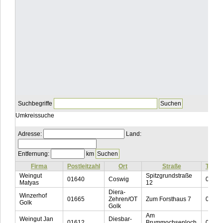
Suchbegriffe
Umkreissuche
Adresse:
Land:
Entfernung:
km
Firma
Postleitzahl
Ort
Straße
Telef
Weingut
Spitzgrundstraße
01640
Coswig
03523
Matyas
12
Diera-
Winzerhof
01665
Zehren/OT
Zum Forsthaus 7
03521
Golk
Golk
Am
Weingut Jan
Diesbar-
01612
Brummochsenloch
03526