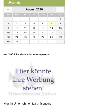
Events
<
August 2026
nntag
ntag
enstag
ttwoch
nnerstag
eitag
mstag
So
Mo
Di
Mi
Do
Fr
Sa
1
2
3
4
5
6
7
8
9
10
11
12
13
14
15
16
17
18
19
20
21
22
23
24
25
26
27
28
29
30
31
Nur 3,00 € im Monat - fair & transparent!
Hier Ihr Unternehmen fair präsentiert!