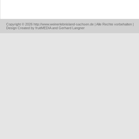
Copyright © 2026 http://www.weinerlebnisland-sachsen.de | Alle Rechte vorbehalten |
Design Created by fruitMEDIA and Gerhard Langner