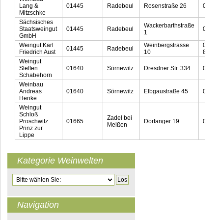
Lang &
01445
Radebeul
Rosenstraße 26
03551
Mitzschke
Sächsisches
Wackerbarthstraße
Staatsweingut
01445
Radebeul
03551
1
GmbH
Weingut Karl
Weinbergstrasse
03551
01445
Radebeul
Friedrich Aust
10
89390
Weingut
Steffen
01640
Sörnewitz
Dresdner Str. 334
03523
Schabehorn
Weinbau
Andreas
01640
Sörnewitz
Elbgaustraße 45
03523
Henke
Weingut
Schloß
Zadel bei
Proschwitz
01665
Dorfanger 19
03521
Meißen
Prinz zur
Lippe
Kategorie Weinwelten
Zielseite
Navigation
Navigation überspringen