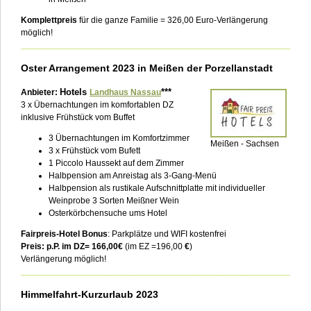
Komplettpreis
für die ganze Familie = 326,00 Euro-
Verlängerung
möglich!
___________________________________________________________
Oster Arrangement 2023 in Meißen der Porzellanstadt
Hotels
***
Anbieter:
Landhaus Nassau
3 x Übernachtungen im komfortablen DZ
inklusive Frühstück vom Buffet
3 Übernachtungen im Komfortzimmer
Meißen - Sachsen
3 x Frühstück vom Bufett
1 Piccolo Haussekt auf dem Zimmer
Halbpension am Anreistag als 3-Gang-Menü
Halbpension als rustikale Aufschnittplatte mit individueller
Weinprobe 3 Sorten Meißner Wein
Osterkörbchensuche ums Hotel
Fairpreis-Hotel Bonus
: Parkplätze und WIFI kostenfrei
Preis: p.P. im DZ= 166,00€
(im EZ =196,00
€
)
Verlängerung möglich!
___________________________________________________________
Himmelfahrt-Kurzurlaub 2023