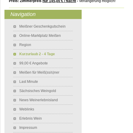
Preis: Zimmerpreis
nur 145,00 € / Nacht
-
Verlängerung möglich!
___________________________________________________________
Navigation
Navigation überspringen
Meißner Geschenkgutschein
Online-Marktplatz Meißen
Region
Kurzurlaub 2 - 4 Tage
99,00 € Angebote
Meißen für Meiß(ss/s)ner
Last Minute
Sächsisches Weingold
News Weinerlebnisland
Weblinks
Erlebnis Wein
Impressum