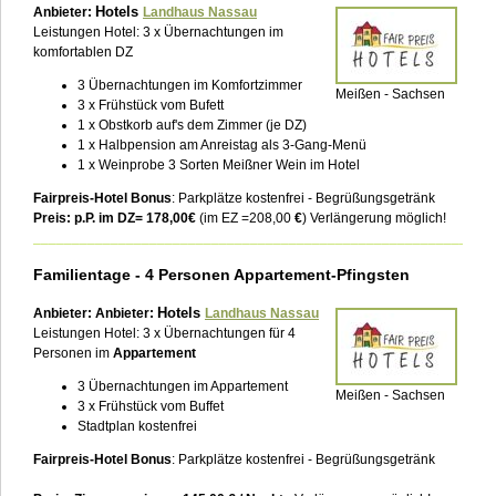
Hotels
Anbieter:
Landhaus Nassau
Leistungen Hotel: 3 x Übernachtungen im
komfortablen DZ
3 Übernachtungen im Komfortzimmer
Meißen - Sachsen
3 x Frühstück vom Bufett
1 x Obstkorb auf's dem Zimmer (je DZ)
1 x Halbpension am Anreistag als 3-Gang-Menü
1 x Weinprobe 3 Sorten Meißner Wein im Hotel
Fairpreis-Hotel Bonus
: Parkplätze kostenfrei - Begrüßungsgetränk
Preis: p.P. im DZ= 178,00€
(im EZ =208,00
€
) Verlängerung möglich!
___________________________________________________________
Familientage - 4 Personen Appartement-Pfingsten
Hotels
Anbieter:
Anbieter:
Landhaus Nassau
Leistungen Hotel: 3 x Übernachtungen für 4
Personen im
Appartement
3 Übernachtungen im Appartement
Meißen - Sachsen
3 x Frühstück vom Buffet
Stadtplan kostenfrei
Fairpreis-Hotel Bonus
: Parkplätze kostenfrei - Begrüßungsgetränk