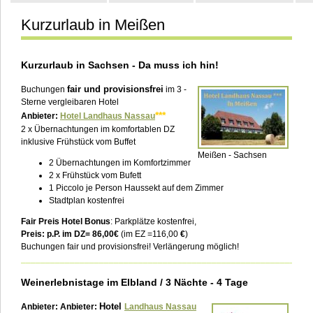
Kurzurlaub in Meißen
Kontakt
Kurzurlaub in Sachsen - Da muss ich hin!
fair und provisionsfrei
Buchungen
im 3 -
Sterne vergleibaren Hotel
***
Anbieter:
Hotel Landhaus Nassau
2 x Übernachtungen im komfortablen DZ
inklusive Frühstück vom Buffet
Meißen - Sachsen
2 Übernachtungen im Komfortzimmer
2 x Frühstück vom Bufett
1 Piccolo je Person Haussekt auf dem Zimmer
Stadtplan kostenfrei
Fair Preis Hotel Bonus
: Parkplätze kostenfrei,
Preis: p.P. im DZ= 86,00€
(im EZ =116,00
€
)
Buchungen fair und provisionsfrei! Verlängerung möglich!
___________________________________________________________
Weinerlebnistage im Elbland / 3 Nächte - 4 Tage
Hotel
Anbieter:
Anbieter:
Landhaus Nassau