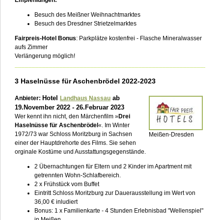
Empfehlungen:
Besuch des Meißner Weihnachtmarktes
Besuch des Dresdner Strietzelmarktes
Fairpreis-Hotel Bonus
: Parkplätze kostenfrei - Flasche Mineralwasser
aufs Zimmer
Verlängerung möglich!
___________________________________________________________
3 Haselnüsse für Aschenbrödel 2022-2023
Hotel
ab
Anbieter:
Landhaus Nassau
19.November 2022 - 26.Februar 2023
Wer kennt ihn nicht, den Märchenfilm »
Drei
Haselnüsse für Aschenbrödel
«. Im Winter
1972/73 war Schloss Moritzburg in Sachsen
Meißen-Dresden
einer der Hauptdrehorte des Films. Sie sehen
orginale Kostüme und Ausstattungsgegenstände.
2 Übernachtungen für Eltern und 2 Kinder im Apartment mit
getrennten Wohn-Schlafbereich.
2 x Frühstück vom Buffet
Eintritt Schloss Moritzburg zur Dauerausstellung im Wert von
36,00 € inludiert
Bonus: 1 x Familienkarte - 4 Stunden Erlebnisbad "Wellenspiel"
in Meißen