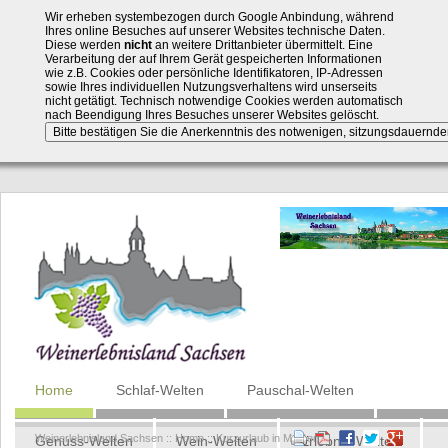
Wir erheben systembezogen durch Google Anbindung, während
Ihres online Besuches auf unserer Websites technische Daten.
Diese werden
nicht
an weitere Drittanbieter übermittelt. Eine
Verarbeitung der auf Ihrem Gerät gespeicherten Informationen
wie z.B. Cookies oder persönliche Identifikatoren, IP-Adressen
sowie Ihres individuellen Nutzungsverhaltens wird unserseits
nicht getätigt. Technisch notwendige Cookies werden automatisch
nach Beendigung Ihres Besuches unserer Websites gelöscht.
Navigation
Home
Schlaf-Welten
Pauschal-Welten
überspringen
Weinerlebnisland Sachsen
::
Home
::
Kurzurlaub in Meißen
Genuss-Welten
Wein-Welten
Erlebnis-Welten