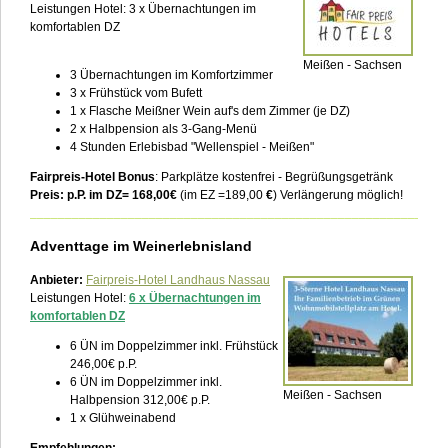
Leistungen Hotel: 3 x Übernachtungen im
komfortablen DZ
Meißen - Sachsen
3 Übernachtungen im Komfortzimmer
3 x Frühstück vom Bufett
1 x Flasche Meißner Wein auf's dem Zimmer (je DZ)
2 x Halbpension als 3-Gang-Menü
4 Stunden Erlebisbad "Wellenspiel - Meißen"
Fairpreis-Hotel Bonus
: Parkplätze kostenfrei - Begrüßungsgetränk
Preis: p.P. im DZ= 168,00€
(im EZ =189,00
€
) Verlängerung möglich!
___________________________________________________________
Adventtage im Weinerlebnisland
Anbieter:
Fairpreis-Hotel Landhaus Nassau
Leistungen Hotel:
6 x Übernachtungen im
komfortablen DZ
6 ÜN im Doppelzimmer inkl. Frühstück
246,00€ p.P.
6 ÜN im Doppelzimmer inkl.
Meißen - Sachsen
Halbpension 312,00€ p.P.
1 x Glühweinabend