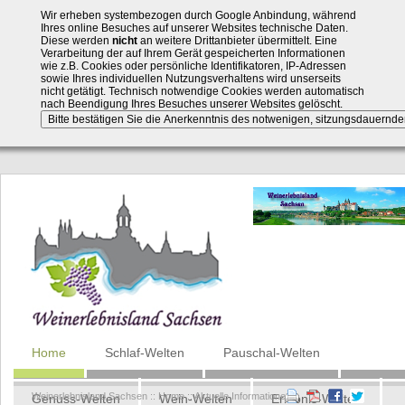
Wir erheben systembezogen durch Google Anbindung, während
Ihres online Besuches auf unserer Websites technische Daten.
Diese werden
nicht
an weitere Drittanbieter übermittelt. Eine
Verarbeitung der auf Ihrem Gerät gespeicherten Informationen
wie z.B. Cookies oder persönliche Identifikatoren, IP-Adressen
sowie Ihres individuellen Nutzungsverhaltens wird unserseits
nicht getätigt. Technisch notwendige Cookies werden automatisch
nach Beendigung Ihres Besuches unserer Websites gelöscht.
Navigation
Home
Schlaf-Welten
Pauschal-Welten
überspringen
Weinerlebnisland Sachsen
::
Home
::
Aktuelle Informationen
Genuss-Welten
Wein-Welten
Erlebnis-Welten