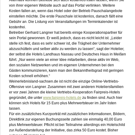
von ihrer eigenen Website auch auf das Portal verlinken. Weitere
Kosten fallen an, wenn das Hotel oder der Betrieb Pauschalangebote
einstellen möchte. Die erste Pauschale ist kostenlos, danach fällt eine
Gebühr an. Die Listung von Veranstaltungen im Terminkalender ist
kostenfrei.
Betreiber Gerhard Langner hat bereits einige Kooperationspartner für
sein Portal gewonnen. Er weiß jedoch, dass es nicht leicht ist. „Leider
stelle ich fest, dass es sehr schwer ist, die Trägheit der Unternehmer
abzuschütteln und selber aktiv zu werden zu lassen“, sagt der Hotelier,
der selbst die Hotels Landhaus Nassau und Deutsches Haus in Meißen
führt. „Nur wenn viele an einer Idee mitarbeiten, diese aktiv im Web,
den sozialen Netzwerken und im eigenen Unternehmen bei den
Gästen kommunizieren, kann man den Bekanntheitsgrad mit geringen
Kosten schnell erhöhen.“
Weinerlebnisland-sachsen.de ist nicht die einzige Online-Vertriebs-
Offensive von Langner. Zusammen mit zwei anderen Hoteliersfamilien
er vor zwei Jahren die kleine Vertriebs-Kooperation Fairpreis-Hotels
gegründet, die unter
www.fairpreis-hotels.de
zu finden sind. Auch hier
können sich Hotels für 15 Euro plus Mehrwertsteuer im Jahr listen
lassen.
Für ein zusätzliches Kurzporträt mit zusätzlichen Informationen, Bildern,
Direktlink zur eigenen Buchungsseite zahlen sie einmalig 40,00 Euro
plus Mehrwertsteuer. Pflicht ist bei Teilnahme allerdings ein Hotelschild
zur Außendarstellung der Initiative, das zirka 50 Euro kostet. Bisher