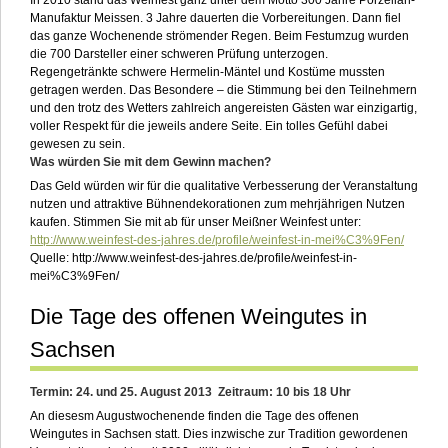
In 2010 stand das Weinfest ganz unter dem Motto 300 Jahre Porzellan-
Manufaktur Meissen. 3 Jahre dauerten die Vorbereitungen. Dann fiel
das ganze Wochenende strömender Regen. Beim Festumzug wurden
die 700 Darsteller einer schweren Prüfung unterzogen.
Regengetränkte schwere Hermelin-Mäntel und Kostüme mussten
getragen werden. Das Besondere – die Stimmung bei den Teilnehmern
und den trotz des Wetters zahlreich angereisten Gästen war einzigartig,
voller Respekt für die jeweils andere Seite. Ein tolles Gefühl dabei
gewesen zu sein.
Was würden Sie mit dem Gewinn machen?
Das Geld würden wir für die qualitative Verbesserung der Veranstaltung
nutzen und attraktive Bühnendekorationen zum mehrjährigen Nutzen
kaufen. Stimmen Sie mit ab für unser Meißner Weinfest unter:
http://www.weinfest-des-jahres.de/profile/weinfest-in-mei%C3%9Fen/
Quelle: http://www.weinfest-des-jahres.de/profile/weinfest-in-
mei%C3%9Fen/
Die Tage des offenen Weingutes in
Sachsen
Termin: 24. und 25. August 2013 Zeitraum: 10 bis 18 Uhr
An diesesm Augustwochenende finden die Tage des offenen
Weingutes in Sachsen statt. Dies inzwische zur Tradition gewordenen