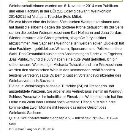
Weinbotschafterinnen wurden am 8. November 2014 vom Publikum
und einer Fachjury in der BÖRSE Coswig gewählt. Weinkönigin
2014/2015 ist Michaela Tutschke (Foto Mitte).
Sie war bisher eine der beiden Sächsischen Weinprinzessinnen und
hat damit die silberne gegen die goldene Krone getauscht. Ihr zur Seite
stehen die beiden Weinprinzessinnen Kati Hofmann und Jana Jordan.
Wiederum waren alle Gäste gebeten, als große Jury darüber
abzustimmen, wer Sachsens Weinhoheiten werden sollen. Zugleich traf
eine Fachjury – gebildet aus Winzern, Sponsoren und Politikern – ihre
Wahl. Das Gesamtbild aus beiden Abstimmungen führte zum Ergebnis.
„Das Publikum und die Jury haben eine gute Wahl getroffen. Ich bin
sicher, unsere Weinkönigin Michaela Tutschke und ihre Prinzessinnen
werden den sächsischen Wein in den kommenden zwölf Monaten
bestens vertreten“, sagte Dr. Bernd Kastler, Vorstandsvorsitzender des
Weinbauverbands Sachsen.
Die neue Weinkönigin Michaela Tutschke (24) ist Dresdnerin und
ausgebildete Winzerin. Sie arbeitet als Vertriebsassistentin im Weingut
Schloss Proschwitz. Ihr hoheitlicher Einsatz als Weinprinzessin hat ihre
Liebe zum Wein ihrer Heimat noch verstärkt. Deshalb ist sie für die
kommenden zwölf Monate mit Freude das junge Gesicht des
Weinlands Sachsen.
Quelle: Weinbauverband Sachsen e.V. – leicht gekürzt -
Foto: Eckhardt
Kahle
Ihr Gerhard Langner 20.11.2014