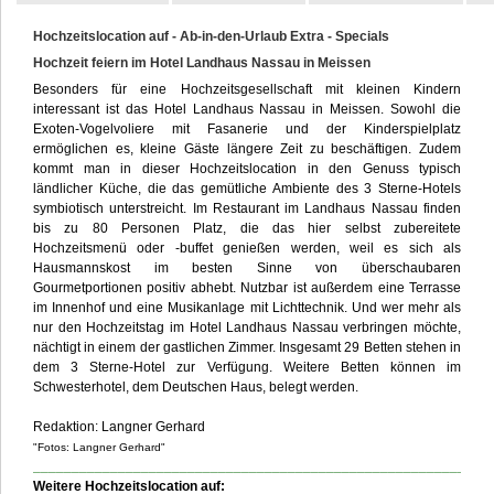
Hochzeitslocation auf - Ab-in-den-Urlaub Extra - Specials
Kontakt
Hochzeit feiern im Hotel Landhaus Nassau in Meissen
Besonders für eine Hochzeitsgesellschaft mit kleinen Kindern
interessant ist das Hotel Landhaus Nassau in Meissen. Sowohl die
Exoten-Vogelvoliere mit Fasanerie und der Kinderspielplatz
ermöglichen es, kleine Gäste längere Zeit zu beschäftigen. Zudem
kommt man in dieser Hochzeitslocation in den Genuss typisch
ländlicher Küche, die das gemütliche Ambiente des 3 Sterne-Hotels
symbiotisch unterstreicht. Im Restaurant im Landhaus Nassau finden
bis zu 80 Personen Platz, die das hier selbst zubereitete
Hochzeitsmenü oder -buffet genießen werden, weil es sich als
Hausmannskost im besten Sinne von überschaubaren
Gourmetportionen positiv abhebt. Nutzbar ist außerdem eine Terrasse
im Innenhof und eine Musikanlage mit Lichttechnik. Und wer mehr als
nur den Hochzeitstag im Hotel Landhaus Nassau verbringen möchte,
nächtigt in einem der gastlichen Zimmer. Insgesamt 29 Betten stehen in
dem 3 Sterne-Hotel zur Verfügung. Weitere Betten können im
Schwesterhotel, dem Deutschen Haus, belegt werden.
Redaktion: Langner Gerhard
"Fotos: Langner Gerhard"
___________________________________________________________
Weitere Hochzeitslocation auf: