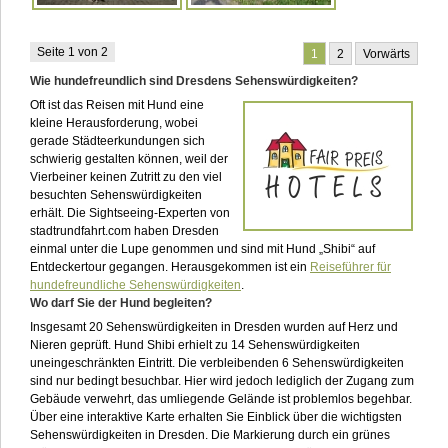
Seite 1 von 2
1
2
Vorwärts
Wie hundefreundlich sind Dresdens Sehenswürdigkeiten?
Oft ist das Reisen mit Hund eine
kleine Herausforderung, wobei
gerade Städteerkundungen sich
schwierig gestalten können, weil der
Vierbeiner keinen Zutritt zu den viel
besuchten Sehenswürdigkeiten
erhält. Die Sightseeing-Experten von
stadtrundfahrt.com haben Dresden
einmal unter die Lupe genommen und sind mit Hund „Shibi“ auf
Entdeckertour gegangen. Herausgekommen ist ein
Reiseführer für
hundefreundliche Sehenswürdigkeiten
.
Wo darf Sie der Hund begleiten?
Insgesamt 20 Sehenswürdigkeiten in Dresden wurden auf Herz und
Nieren geprüft. Hund Shibi erhielt zu 14 Sehenswürdigkeiten
uneingeschränkten Eintritt. Die verbleibenden 6 Sehenswürdigkeiten
sind nur bedingt besuchbar. Hier wird jedoch lediglich der Zugang zum
Gebäude verwehrt, das umliegende Gelände ist problemlos begehbar.
Über eine interaktive Karte erhalten Sie Einblick über die wichtigsten
Sehenswürdigkeiten in Dresden. Die Markierung durch ein grünes