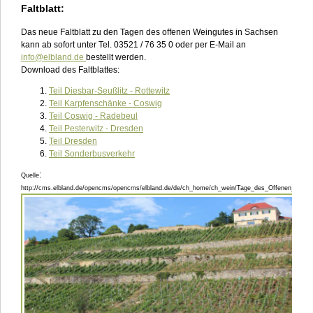
Faltblatt:
Das neue Faltblatt zu den Tagen des offenen Weingutes in Sachsen
kann ab sofort unter Tel. 03521 / 76 35 0 oder per E-Mail an
info@elbland.de
bestellt werden.
Download des Faltblattes:
Teil Diesbar-Seußlitz - Rottewitz
Teil Karpfenschänke - Coswig
Teil Coswig - Radebeul
Teil Pesterwitz - Dresden
Teil Dresden
Teil Sonderbusverkehr
:
Quelle
http://cms.elbland.de/opencms/opencms/elbland.de/de/ch_home/ch_wein/Tage_des_Offenen_Weing