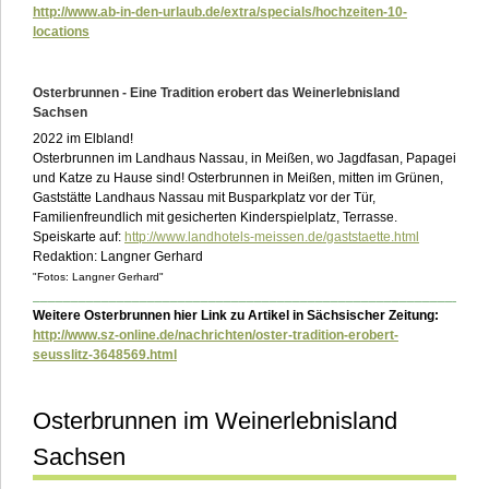
http://www.ab-in-den-urlaub.de/extra/specials/hochzeiten-10-
locations
Osterbrunnen - Eine Tradition erobert das Weinerlebnisland
Sachsen
2022 im Elbland!
Osterbrunnen im Landhaus Nassau, in Meißen, wo Jagdfasan, Papagei
und Katze zu Hause sind! Osterbrunnen in Meißen, mitten im Grünen,
Gaststätte Landhaus Nassau mit Busparkplatz vor der Tür,
Familienfreundlich mit gesicherten Kinderspielplatz, Terrasse.
Speiskarte auf:
http://www.landhotels-meissen.de/gaststaette.html
Redaktion: Langner Gerhard
"Fotos: Langner Gerhard"
___________________________________________________________
Weitere Osterbrunnen hier Link zu Artikel in Sächsischer Zeitung:
http://www.sz-online.de/nachrichten/oster-tradition-erobert-
seusslitz-3648569.html
Osterbrunnen im Weinerlebnisland
Sachsen