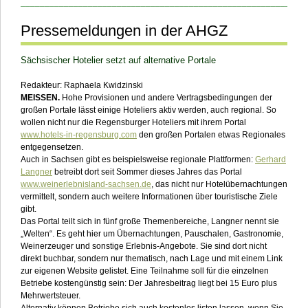
___________________________________________________________
Pressemeldungen in der AHGZ
Sächsischer Hotelier setzt auf alternative Portale
Redakteur: Raphaela Kwidzinski
MEISSEN.
Hohe
Provisionen
und andere Vertragsbedingungen der
großen Portale lässt einige Hoteliers aktiv werden, auch regional. So
wollen nicht nur die Regensburger Hoteliers mit ihrem Portal
www.hotels-in-regensburg.com
den großen Portalen etwas Regionales
entgegensetzen.
Auch in Sachsen gibt es beispielsweise regionale Plattformen:
Gerhard
Langner
betreibt dort seit Sommer dieses Jahres das Portal
www.weinerlebnisland-sachsen.de
, das nicht nur Hotelübernachtungen
vermittelt, sondern auch weitere Informationen über touristische Ziele
gibt.
Das Portal teilt sich in fünf große Themenbereiche, Langner nennt sie
„Welten“. Es geht hier um Übernachtungen, Pauschalen, Gastronomie,
Weinerzeuger und sonstige Erlebnis-Angebote. Sie sind dort nicht
direkt buchbar, sondern nur thematisch, nach Lage und mit einem Link
zur eigenen Website gelistet. Eine Teilnahme soll für die einzelnen
Betriebe kostengünstig sein: Der Jahresbeitrag liegt bei 15 Euro plus
Mehrwertsteuer.
Alternativ können Betriebe sich auch kostenlos listen lassen, wenn Sie