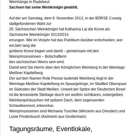
Weinhänge in Radebeul
Sachsen hat seine Weinkönigin gewählt.
Auf der am Samstag, dem 9. November 2013, in der BÖRSE Coswig
stattgefundenen Wahl zur
26. Sächsischen Weinkönigin hat
Katharina Lai die Krone als
Sächsische Weinkönigin 2013/2014
errungen.
Wie im Vorjahr hat das Publikum darüber entscheiden, wer
einJahr lang die
goldene Krone tragen und damit – gemeinsam mit den
Weinprinzessinnen – Botschafterin
des sächsischen Weins sein wird.
Damit wird Sie Herrin über
den Königlichen Weinberg in der Weinlage
Meißner Kapitelberg.
Der auf den Namen Rote Presse lautende Weinberg liegt in der
Weinlage Meißner Kapitelberg im Spaargebirge, im Stadtteil Oberspaar
im Südosten der Stadt Meißen. Unweit der Spitze der Deutschen Bosel
ist die terrassierte Steillage durch ein weithin sichtbares, ockergelbes
Weinbergshäuschen mit spitzem Dach, dem sogenannten
Schwalbennest, erkennbar.
Weinprinzessinen sind Michaela Tuschke (Winzerin aus Dresden) und
Luise Finsterbusch (Kellnerin aus Großenhain)
Tagungsräume, Eventlokale,