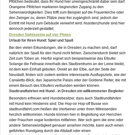
Pfötchen bedeutet, dass Ihr Hund hier uneingeschränkt dabei sein darf.
Orangene Pfötchen markieren begrenzten Zugang zu den
Sehenswürdigkeiten. Dies trifft zum Beispiel auf die Frauenkirche oder
den Zwinger zu, deren Plätze zwar frei zugänglich sind, jedoch der
Eintritt mit Hund zum Gebäude verwehrt wird. Assistenzhunde sind hier
dennoch jederzeit gestattet.
Dresden Sightseeing auf vier Pfoten
Urlaub für Ihren Hund: Spiel und Spaß
Bei den vielen Erkundungen, die in Dresden zu machen sind, darf
natürlich der Spaß für den Hund nicht fehlen. Zwischendurch bietet sich
Zeit zum Toben an. Hierfür eignet sich beispielsweise das Elbufer.
Solange die Fellnase innerhalb des Stadtzentrums an der Leine bleibt,
ist dem kein Einhalt geboten. Direkt an der Elbe, auf der Seite der
Neustadt, finden sich zudem weitere interessante Ausflugsziele, wie der
Canaletto-Blick, das Japanische Palais oder der Goldene Reiter, die mit
einem Besuch des Elbufers verbunden werden können.
Stadtrundfahrten mit Hund - in Dresden ein willkommener Begleiter
Besonders erfreuen wird Hundebesitzer, dass auch Stadtrundfahrten
mit Hund kein Hindernis sind. Die Hop-on Hop-off Busse von
stadtrundfahrt.com heißen die Vierbeiner unter ihren Mitreisenden
herzlich willkommen. Hunde können hier in Begleitung von Herrchen
oder Frauchen sogar kostenlos mitfahren. Wer sich gern die eine oder
andere Sehenswürdigkeit genauer ansehen möchte, kann auch einen
geführten Rundgang durch die Altstadt oder einen