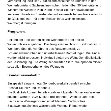
Veranstaltung lockt seit 2000 alljährlich tausende Touristen in des
Weinerlebnisland Sachsen. Inzwischen laden über 30 Weingüter und
Winzerhöfe zwischen Pillnitz und Diesbar-Seußlitz sowie auf der
anderen Elbseite in Cossebaude und Pesterwitz haben ihre Pforten für
Ihr Gäste geöffnet - für einen Besuch ihres Weinkellers und
Weinbergsführungen.
Programm:
Entlang der Elbe werden kleine Weinproben oder deftige
Winzerimbisse angeboten. Das Programm reicht von Traktorfahren im
Weinberg über die Vorführung des Fassziehens bis zu
Schlenderweinproben und unterhaltsamen Darbietungen. Die Kinder
werden nicht vergessen, individuell bieten die Weingüter Möglichkeiten
der Beschäftigung. Die Weingüter erwarten Sie zu Weinproben mit den
speziellen Besonderheiten des Weingutes.
Sonderbusverkehr:
Ein speziell eingerichteter Sonderbusverkehr pendelt zwischen
Diesbar-Seußlitz und Radebeul.
Die Bustickets können bereits vorab an folgenden Vorverkaufsstellen
bezogen werden: VGM Meißen (Busbahnhof), Weingut Jan Ulrich,
Sächsische Winzergenossenschaft Meissen, Sächsisches
Staatsweingut Schloss Wackerbarth, Weingut Fliegenwedel