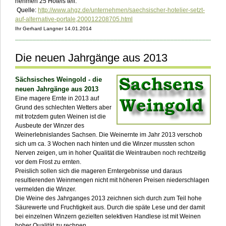
nehmen 25 Hotels teil.
Quelle:
http://www.ahgz.de/unternehmen/saechsischer-hotelier-setzt-
auf-alternative-portale,200012208705.html
Ihr Gerhard Langner 14.01.2014
___________________________________________________________
Die neuen Jahrgänge aus 2013
Sächsisches Weingold - die
neuen Jahrgänge aus 2013
Eine magere Ernte in 2013 auf
Grund des schlechten Wetters aber
mit trotzdem guten Weinen ist die
Ausbeute der Winzer des
Weinerlebnislandes Sachsen. Die Weinernte im Jahr 2013 verschob
sich um ca. 3 Wochen nach hinten und die Winzer mussten schon
Nerven zeigen, um in hoher Qualität die Weintrauben noch rechtzeitig
vor dem Frost zu ernten.
Preislich sollen sich die mageren Erntergebnisse und daraus
resultierenden Weinmengen nicht mit höheren Preisen niederschlagen
vermelden die Winzer.
Die Weine des Jahrganges 2013 zeichnen sich durch zum Teil hohe
Säurewerte und Fruchtigkeit aus. Durch die späte Lese und der damit
bei einzelnen Winzern gezielten selektiven Handlese ist mit Weinen
hoher Qualität zu rechnen.