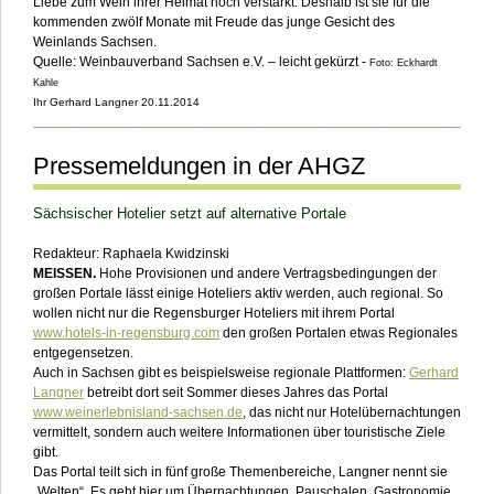
Liebe zum Wein ihrer Heimat noch verstärkt. Deshalb ist sie für die
kommenden zwölf Monate mit Freude das junge Gesicht des
Weinlands Sachsen.
Quelle: Weinbauverband Sachsen e.V. – leicht gekürzt -
Foto: Eckhardt
Kahle
Ihr Gerhard Langner 20.11.2014
___________________________________________________________
Pressemeldungen in der AHGZ
Sächsischer Hotelier setzt auf alternative Portale
Redakteur: Raphaela Kwidzinski
MEISSEN.
Hohe
Provisionen
und andere Vertragsbedingungen der
großen Portale lässt einige Hoteliers aktiv werden, auch regional. So
wollen nicht nur die Regensburger Hoteliers mit ihrem Portal
www.hotels-in-regensburg.com
den großen Portalen etwas Regionales
entgegensetzen.
Auch in Sachsen gibt es beispielsweise regionale Plattformen:
Gerhard
Langner
betreibt dort seit Sommer dieses Jahres das Portal
www.weinerlebnisland-sachsen.de
, das nicht nur Hotelübernachtungen
vermittelt, sondern auch weitere Informationen über touristische Ziele
gibt.
Das Portal teilt sich in fünf große Themenbereiche, Langner nennt sie
„Welten“. Es geht hier um Übernachtungen, Pauschalen, Gastronomie,