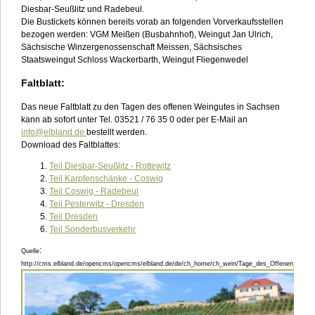
Diesbar-Seußlitz und Radebeul.
Die Bustickets können bereits vorab an folgenden Vorverkaufsstellen
bezogen werden: VGM Meißen (Busbahnhof), Weingut Jan Ulrich,
Sächsische Winzergenossenschaft Meissen, Sächsisches
Staatsweingut Schloss Wackerbarth, Weingut Fliegenwedel
Faltblatt:
Das neue Faltblatt zu den Tagen des offenen Weingutes in Sachsen
kann ab sofort unter Tel. 03521 / 76 35 0 oder per E-Mail an
info@elbland.de
bestellt werden.
Download des Faltblattes:
Teil Diesbar-Seußlitz - Rottewitz
Teil Karpfenschänke - Coswig
Teil Coswig - Radebeul
Teil Pesterwitz - Dresden
Teil Dresden
Teil Sonderbusverkehr
:
Quelle
http://cms.elbland.de/opencms/opencms/elbland.de/de/ch_home/ch_wein/Tage_des_Offenen_Weing