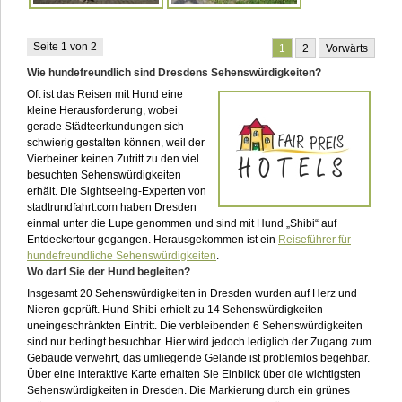
Seite 1 von 2
1
2
Vorwärts
Wie hundefreundlich sind Dresdens Sehenswürdigkeiten?
Oft ist das Reisen mit Hund eine
kleine Herausforderung, wobei
gerade Städteerkundungen sich
schwierig gestalten können, weil der
Vierbeiner keinen Zutritt zu den viel
besuchten Sehenswürdigkeiten
erhält. Die Sightseeing-Experten von
stadtrundfahrt.com haben Dresden
einmal unter die Lupe genommen und sind mit Hund „Shibi“ auf
Entdeckertour gegangen. Herausgekommen ist ein
Reiseführer für
hundefreundliche Sehenswürdigkeiten
.
Wo darf Sie der Hund begleiten?
Insgesamt 20 Sehenswürdigkeiten in Dresden wurden auf Herz und
Nieren geprüft. Hund Shibi erhielt zu 14 Sehenswürdigkeiten
uneingeschränkten Eintritt. Die verbleibenden 6 Sehenswürdigkeiten
sind nur bedingt besuchbar. Hier wird jedoch lediglich der Zugang zum
Gebäude verwehrt, das umliegende Gelände ist problemlos begehbar.
Über eine interaktive Karte erhalten Sie Einblick über die wichtigsten
Sehenswürdigkeiten in Dresden. Die Markierung durch ein grünes