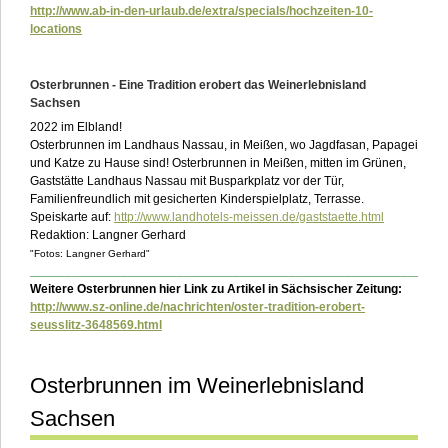
http://www.ab-in-den-urlaub.de/extra/specials/hochzeiten-10-
locations
Osterbrunnen - Eine Tradition erobert das Weinerlebnisland
Sachsen
2022 im Elbland!
Osterbrunnen im Landhaus Nassau, in Meißen, wo Jagdfasan, Papagei
und Katze zu Hause sind! Osterbrunnen in Meißen, mitten im Grünen,
Gaststätte Landhaus Nassau mit Busparkplatz vor der Tür,
Familienfreundlich mit gesicherten Kinderspielplatz, Terrasse.
Speiskarte auf:
http://www.landhotels-meissen.de/gaststaette.html
Redaktion: Langner Gerhard
"Fotos: Langner Gerhard"
___________________________________________________________
Weitere Osterbrunnen hier Link zu Artikel in Sächsischer Zeitung:
http://www.sz-online.de/nachrichten/oster-tradition-erobert-
seusslitz-3648569.html
Osterbrunnen im Weinerlebnisland
Sachsen