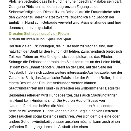
Pfötchen bedeutet, dass Ihr Hund hier uneingeschränkt dabei sein darf.
Orangene Pfötchen markieren begrenzten Zugang zu den
Sehenswürdigkeiten. Dies trifft zum Beispiel auf die Frauenkirche oder
den Zwinger zu, deren Plätze zwar frei zugänglich sind, jedoch der
Eintritt mit Hund zum Gebäude verwehrt wird. Assistenzhunde sind hier
dennoch jederzeit gestattet.
Dresden Sightseeing auf vier Pfoten
Urlaub für Ihren Hund: Spiel und Spaß
Bei den vielen Erkundungen, die in Dresden zu machen sind, darf
natürlich der Spaß für den Hund nicht fehlen. Zwischendurch bietet sich
Zeit zum Toben an. Hierfür eignet sich beispielsweise das Elbufer.
Solange die Fellnase innerhalb des Stadtzentrums an der Leine bleibt,
ist dem kein Einhalt geboten. Direkt an der Elbe, auf der Seite der
Neustadt, finden sich zudem weitere interessante Ausflugsziele, wie der
Canaletto-Blick, das Japanische Palais oder der Goldene Reiter, die mit
einem Besuch des Elbufers verbunden werden können.
Stadtrundfahrten mit Hund - in Dresden ein willkommener Begleiter
Besonders erfreuen wird Hundebesitzer, dass auch Stadtrundfahrten
mit Hund kein Hindernis sind. Die Hop-on Hop-off Busse von
stadtrundfahrt.com heißen die Vierbeiner unter ihren Mitreisenden
herzlich willkommen. Hunde können hier in Begleitung von Herrchen
oder Frauchen sogar kostenlos mitfahren. Wer sich gern die eine oder
andere Sehenswürdigkeit genauer ansehen möchte, kann auch einen
geführten Rundgang durch die Altstadt oder einen