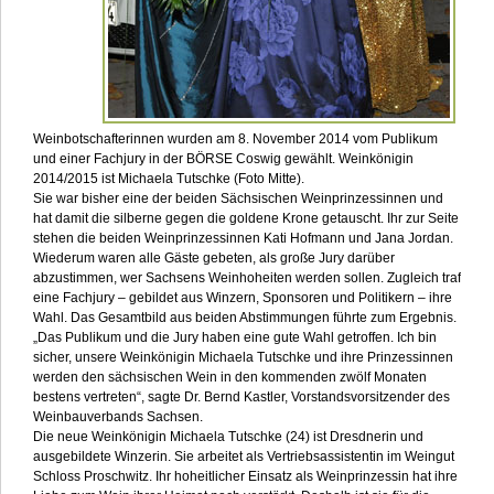
Weinbotschafterinnen wurden am 8. November 2014 vom Publikum
und einer Fachjury in der BÖRSE Coswig gewählt. Weinkönigin
2014/2015 ist Michaela Tutschke (Foto Mitte).
Sie war bisher eine der beiden Sächsischen Weinprinzessinnen und
hat damit die silberne gegen die goldene Krone getauscht. Ihr zur Seite
stehen die beiden Weinprinzessinnen Kati Hofmann und Jana Jordan.
Wiederum waren alle Gäste gebeten, als große Jury darüber
abzustimmen, wer Sachsens Weinhoheiten werden sollen. Zugleich traf
eine Fachjury – gebildet aus Winzern, Sponsoren und Politikern – ihre
Wahl. Das Gesamtbild aus beiden Abstimmungen führte zum Ergebnis.
„Das Publikum und die Jury haben eine gute Wahl getroffen. Ich bin
sicher, unsere Weinkönigin Michaela Tutschke und ihre Prinzessinnen
werden den sächsischen Wein in den kommenden zwölf Monaten
bestens vertreten“, sagte Dr. Bernd Kastler, Vorstandsvorsitzender des
Weinbauverbands Sachsen.
Die neue Weinkönigin Michaela Tutschke (24) ist Dresdnerin und
ausgebildete Winzerin. Sie arbeitet als Vertriebsassistentin im Weingut
Schloss Proschwitz. Ihr hoheitlicher Einsatz als Weinprinzessin hat ihre