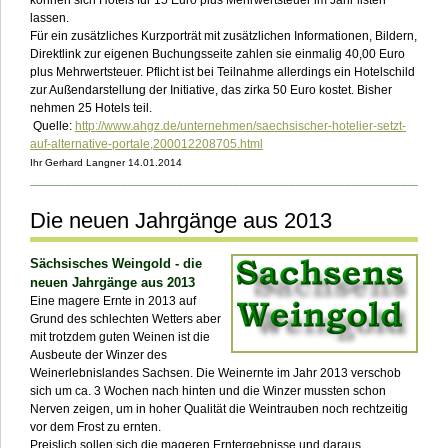
lassen.
Für ein zusätzliches Kurzporträt mit zusätzlichen Informationen, Bildern,
Direktlink zur eigenen Buchungsseite zahlen sie einmalig 40,00 Euro
plus Mehrwertsteuer. Pflicht ist bei Teilnahme allerdings ein Hotelschild
zur Außendarstellung der Initiative, das zirka 50 Euro kostet. Bisher
nehmen 25 Hotels teil.
Quelle:
http://www.ahgz.de/unternehmen/saechsischer-hotelier-setzt-
auf-alternative-portale,200012208705.html
Ihr Gerhard Langner 14.01.2014
___________________________________________________________
Die neuen Jahrgänge aus 2013
Sächsisches Weingold - die
neuen Jahrgänge aus 2013
Eine magere Ernte in 2013 auf
Grund des schlechten Wetters aber
mit trotzdem guten Weinen ist die
Ausbeute der Winzer des
Weinerlebnislandes Sachsen. Die Weinernte im Jahr 2013 verschob
sich um ca. 3 Wochen nach hinten und die Winzer mussten schon
Nerven zeigen, um in hoher Qualität die Weintrauben noch rechtzeitig
vor dem Frost zu ernten.
Preislich sollen sich die mageren Erntergebnisse und daraus