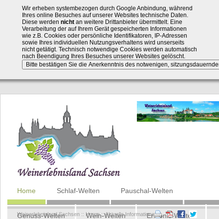
Wir erheben systembezogen durch Google Anbindung, während
Ihres online Besuches auf unserer Websites technische Daten.
Diese werden
nicht
an weitere Drittanbieter übermittelt. Eine
Verarbeitung der auf Ihrem Gerät gespeicherten Informationen
wie z.B. Cookies oder persönliche Identifikatoren, IP-Adressen
sowie Ihres individuellen Nutzungsverhaltens wird unserseits
nicht getätigt. Technisch notwendige Cookies werden automatisch
nach Beendigung Ihres Besuches unserer Websites gelöscht.
Navigation
Home
Schlaf-Welten
Pauschal-Welten
überspringen
Weinerlebnisland Sachsen
::
Home
::
Aktuelle Informationen
Genuss-Welten
Wein-Welten
Erlebnis-Welten