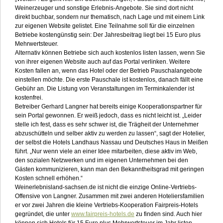
Weinerzeuger und sonstige Erlebnis-Angebote. Sie sind dort nicht
direkt buchbar, sondern nur thematisch, nach Lage und mit einem Link
zur eigenen Website gelistet. Eine Teilnahme soll für die einzelnen
Betriebe kostengünstig sein: Der Jahresbeitrag liegt bei 15 Euro plus
Mehrwertsteuer.
Alternativ können Betriebe sich auch kostenlos listen lassen, wenn Sie
von ihrer eigenen Website auch auf das Portal verlinken. Weitere
Kosten fallen an, wenn das Hotel oder der Betrieb Pauschalangebote
einstellen möchte. Die erste Pauschale ist kostenlos, danach fällt eine
Gebühr an. Die Listung von Veranstaltungen im Terminkalender ist
kostenfrei.
Betreiber Gerhard Langner hat bereits einige Kooperationspartner für
sein Portal gewonnen. Er weiß jedoch, dass es nicht leicht ist. „Leider
stelle ich fest, dass es sehr schwer ist, die Trägheit der Unternehmer
abzuschütteln und selber aktiv zu werden zu lassen“, sagt der Hotelier,
der selbst die Hotels Landhaus Nassau und Deutsches Haus in Meißen
führt. „Nur wenn viele an einer Idee mitarbeiten, diese aktiv im Web,
den sozialen Netzwerken und im eigenen Unternehmen bei den
Gästen kommunizieren, kann man den Bekanntheitsgrad mit geringen
Kosten schnell erhöhen.“
Weinerlebnisland-sachsen.de ist nicht die einzige Online-Vertriebs-
Offensive von Langner. Zusammen mit zwei anderen Hoteliersfamilien
er vor zwei Jahren die kleine Vertriebs-Kooperation Fairpreis-Hotels
gegründet, die unter
www.fairpreis-hotels.de
zu finden sind. Auch hier
können sich Hotels für 15 Euro plus Mehrwertsteuer im Jahr listen