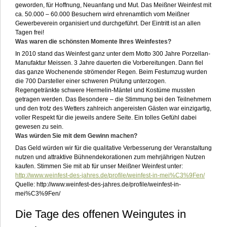
geworden, für Hoffnung, Neuanfang und Mut. Das Meißner Weinfest mit
ca. 50.000 – 60.000 Besuchern wird ehrenamtlich vom Meißner
Gewerbeverein organisiert und durchgeführt. Der Eintritt ist an allen
Tagen frei!
Was waren die schönsten Momente Ihres Weinfestes?
In 2010 stand das Weinfest ganz unter dem Motto 300 Jahre Porzellan-
Manufaktur Meissen. 3 Jahre dauerten die Vorbereitungen. Dann fiel
das ganze Wochenende strömender Regen. Beim Festumzug wurden
die 700 Darsteller einer schweren Prüfung unterzogen.
Regengetränkte schwere Hermelin-Mäntel und Kostüme mussten
getragen werden. Das Besondere – die Stimmung bei den Teilnehmern
und den trotz des Wetters zahlreich angereisten Gästen war einzigartig,
voller Respekt für die jeweils andere Seite. Ein tolles Gefühl dabei
gewesen zu sein.
Was würden Sie mit dem Gewinn machen?
Das Geld würden wir für die qualitative Verbesserung der Veranstaltung
nutzen und attraktive Bühnendekorationen zum mehrjährigen Nutzen
kaufen. Stimmen Sie mit ab für unser Meißner Weinfest unter:
http://www.weinfest-des-jahres.de/profile/weinfest-in-mei%C3%9Fen/
Quelle: http://www.weinfest-des-jahres.de/profile/weinfest-in-
mei%C3%9Fen/
Die Tage des offenen Weingutes in