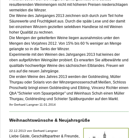
resultierenden Weinmengen nicht mit höheren Preisen niederschlagen
vermelden die Winzer.
Die Weine des Jahrganges 2013 zeichnen sich durch zum Teil hohe
Säurewerte und Fruchtigkeit aus. Durch die späte Lese und der damit
bei einzelnen Winzern gezielten selektiven Handlese ist mit Weinen
hoher Qualität zu rechnen.
Die Mengen der gekelterten Weine liegen ausnahmslos unter den
Mengen des Vorjahres 2012. Von 15% bis 60 % weniger an Menge
gelangte so in die Tanks der Winzer.
Experimente mit den Weinen des Jahrganges 2013 hat keines der
oben aufgeführten Weingüter probiert. Es erwarten Sie altbewährte und
qualitativ hochwertige Weine des sächsischen Elblandes. Freuen wir
uns auf die neuen Jahrgänge.
Die ersten Weine des Jahres 2013 werden der Goldriesling, Müller
Thurgau oder Solaris von der Winzergenossenschaft Meißen, Schloss
Proschwitz bringt einen Goldriesling und Elbling, Vincenz Richter einen
QbA "Schieler vom Spaargebirge" und Weinhaus Schuh einen Müller
Thurgau, Goldriesling und Schieler Spätburgunder auf den Markt.
Ihr Gerhard Langner 11.01.2014
___________________________________________________________
Weihnachtswünsche & Neujahrsgrüße
22.12.2013 von Gerhard Langner
Liebe Gäste, Geschäftspartner & Freunde,