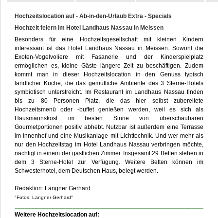
Hochzeitslocation auf - Ab-in-den-Urlaub Extra - Specials
Kontakt
Hochzeit feiern im Hotel Landhaus Nassau in Meissen
Besonders für eine Hochzeitsgesellschaft mit kleinen Kindern
interessant ist das Hotel Landhaus Nassau in Meissen. Sowohl die
Exoten-Vogelvoliere mit Fasanerie und der Kinderspielplatz
ermöglichen es, kleine Gäste längere Zeit zu beschäftigen. Zudem
kommt man in dieser Hochzeitslocation in den Genuss typisch
ländlicher Küche, die das gemütliche Ambiente des 3 Sterne-Hotels
symbiotisch unterstreicht. Im Restaurant im Landhaus Nassau finden
bis zu 80 Personen Platz, die das hier selbst zubereitete
Hochzeitsmenü oder -buffet genießen werden, weil es sich als
Hausmannskost im besten Sinne von überschaubaren
Gourmetportionen positiv abhebt. Nutzbar ist außerdem eine Terrasse
im Innenhof und eine Musikanlage mit Lichttechnik. Und wer mehr als
nur den Hochzeitstag im Hotel Landhaus Nassau verbringen möchte,
nächtigt in einem der gastlichen Zimmer. Insgesamt 29 Betten stehen in
dem 3 Sterne-Hotel zur Verfügung. Weitere Betten können im
Schwesterhotel, dem Deutschen Haus, belegt werden.
Redaktion: Langner Gerhard
"Fotos: Langner Gerhard"
___________________________________________________________
Weitere Hochzeitslocation auf: