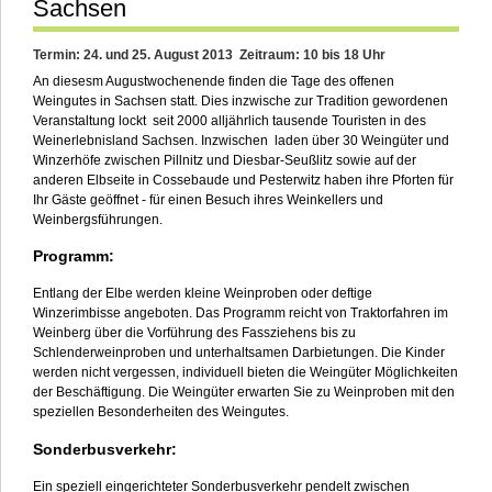
Sachsen
Termin: 24. und 25. August 2013 Zeitraum: 10 bis 18 Uhr
An diesesm Augustwochenende finden die Tage des offenen
Weingutes in Sachsen statt. Dies inzwische zur Tradition gewordenen
Veranstaltung lockt seit 2000 alljährlich tausende Touristen in des
Weinerlebnisland Sachsen. Inzwischen laden über 30 Weingüter und
Winzerhöfe zwischen Pillnitz und Diesbar-Seußlitz sowie auf der
anderen Elbseite in Cossebaude und Pesterwitz haben ihre Pforten für
Ihr Gäste geöffnet - für einen Besuch ihres Weinkellers und
Weinbergsführungen.
Programm:
Entlang der Elbe werden kleine Weinproben oder deftige
Winzerimbisse angeboten. Das Programm reicht von Traktorfahren im
Weinberg über die Vorführung des Fassziehens bis zu
Schlenderweinproben und unterhaltsamen Darbietungen. Die Kinder
werden nicht vergessen, individuell bieten die Weingüter Möglichkeiten
der Beschäftigung. Die Weingüter erwarten Sie zu Weinproben mit den
speziellen Besonderheiten des Weingutes.
Sonderbusverkehr:
Ein speziell eingerichteter Sonderbusverkehr pendelt zwischen