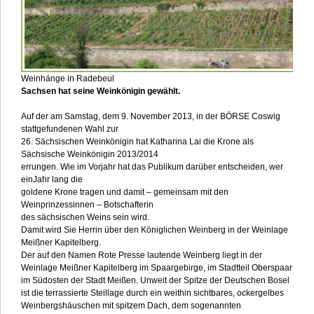
Weinhänge in Radebeul
Sachsen hat seine Weinkönigin gewählt.
Auf der am Samstag, dem 9. November 2013, in der BÖRSE Coswig
stattgefundenen Wahl zur
26. Sächsischen Weinkönigin hat
Katharina Lai die Krone als
Sächsische Weinkönigin 2013/2014
errungen.
Wie im Vorjahr hat das Publikum darüber entscheiden, wer
einJahr lang die
goldene Krone tragen und damit – gemeinsam mit den
Weinprinzessinnen – Botschafterin
des sächsischen Weins sein wird.
Damit wird Sie Herrin über
den Königlichen Weinberg in der Weinlage
Meißner Kapitelberg.
Der auf den Namen Rote Presse lautende Weinberg liegt in der
Weinlage Meißner Kapitelberg im Spaargebirge, im Stadtteil Oberspaar
im Südosten der Stadt Meißen. Unweit der Spitze der Deutschen Bosel
ist die terrassierte Steillage durch ein weithin sichtbares, ockergelbes
Weinbergshäuschen mit spitzem Dach, dem sogenannten