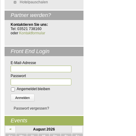
Hotelpauschalen
Partner werden?
Kontaktieren Sie uns:
Tel: 03521 738160
oder
Kontaktformular
Front End Login
E-Mail-Adresse
Passwort
Angemeldet bleiben
Passwort vergessen?
Events
<
August 2026
nntag
ntag
enstag
ttwoch
nnerstag
eitag
mstag
So
Mo
Di
Mi
Do
Fr
Sa