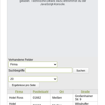
geladen. Technische Details dazu entnimmst du der
JavaScript-Konsole.
Vorhandene Felder
Suchbegriffe
Ergebnisse
pro
Seite
Firma
Postleitzahl
Ort
Straße
Tel
Großenhainer
Hotel Ross
01662
Meißen
035
Str. 9
Hotel
Wilsdruffer