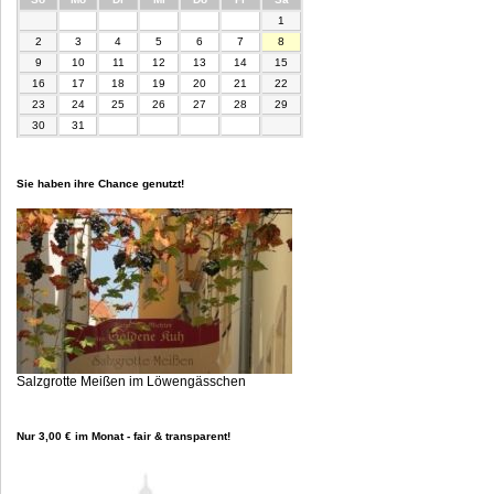
1
2
3
4
5
6
7
8
9
10
11
12
13
14
15
16
17
18
19
20
21
22
23
24
25
26
27
28
29
30
31
Sie haben ihre Chance genutzt!
Salzgrotte Meißen im Löwengässchen
Nur 3,00 € im Monat - fair & transparent!