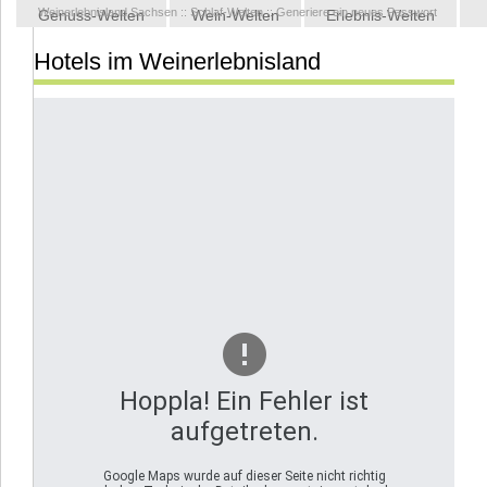
Weinerlebnisland Sachsen
::
Schlaf-Welten
::
Generiere ein neues Passwort
Genuss-Welten
Wein-Welten
Erlebnis-Welten
Hotels im Weinerlebnisland
Kontakt
Hoppla! Ein Fehler ist
aufgetreten.
Google Maps wurde auf dieser Seite nicht richtig