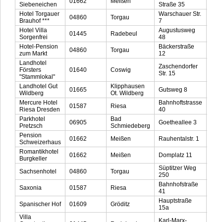
01662
Meißen
035
Siebeneichen
Straße 35
Hotel Torgauer
Warschauer Str.
04860
Torgau
034
Brauhof ***
7
Hotel Villa
Augustusweg
01445
Radebeul
035
Sorgenfrei
48
Hotel-Pension
Bäckerstraße
04860
Torgau
034
zum Markt
12
Landhotel
Zaschendorfer
Försters
01640
Coswig
035
Str. 15
"Stammlokal"
Landhotel Gut
Klipphausen
01665
Gutsweg 8
035
Wildberg
Ot. Wildberg
Mercure Hotel
Bahnhoftstrasse
01587
Riesa
035
Riesa Dresden
40
Parkhotel
Bad
06905
Goetheallee 3
034
Pretzsch
Schmiedeberg
Pension
01662
Meißen
Rauhentalstr. 1
035
Schweizerhaus
Romantikhotel
01662
Meißen
Domplatz 11
035
Burgkeller
Süptitzer Weg
Sachsenhotel
04860
Torgau
034
250
Bahnhofstraße
Saxonia
01587
Riesa
035
41
Hauptstraße
Spanischer Hof
01609
Gröditz
0352
15a
Villa
Karl-Marx-