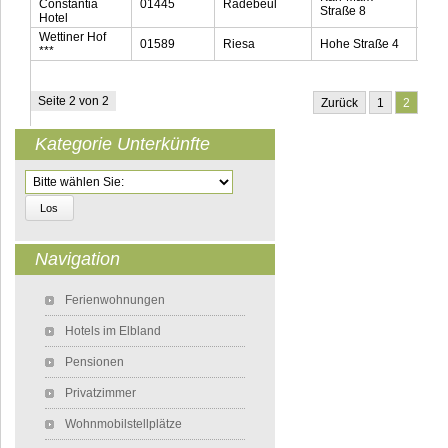
Constantia
01445
Radebeul
035
Straße 8
Hotel
Wettiner Hof
01589
Riesa
Hohe Straße 4
035
***
Seite 2 von 2
Zurück
1
2
Kategorie Unterkünfte
Zielseite
Navigation
Navigation überspringen
Ferienwohnungen
Hotels im Elbland
Pensionen
Privatzimmer
Wohnmobilstellplätze