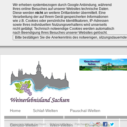
Wir erheben systembezogen durch Google Anbindung, während
Ihres online Besuches auf unserer Websites technische Daten.
Diese werden
nicht
an weitere Drittanbieter übermittelt. Eine
Verarbeitung der auf Ihrem Gerät gespeicherten Informationen
wie z.B. Cookies oder persönliche Identifikatoren, IP-Adressen
sowie Ihres individuellen Nutzungsverhaltens wird unserseits
nicht getätigt. Technisch notwendige Cookies werden automatisch
nach Beendigung Ihres Besuches unserer Websites gelöscht.
Navigation
Home
Schlaf-Welten
Pauschal-Welten
überspringen
Weinerlebnisland Sachsen
::
Erlebnis-Welten
::
Patchworkwelten
Genuss-Welten
Wein-Welten
Erlebnis-Welten