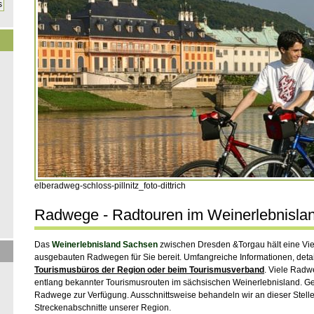
elberadweg-schloss-pillnitz_foto-dittrich
Radwege - Radtouren im Weinerlebnisla
Das
Weinerlebnisland Sachsen
zwischen Dresden &Torgau hält eine Viel
ausgebauten Radwegen für Sie bereit. Umfangreiche Informationen, detail
Tourismusbüros der Region oder beim Tourismusverband
. Viele Radw
entlang bekannter Tourismusrouten im sächsischen Weinerlebnisland. Ger
Radwege zur Verfügung. Ausschnittsweise behandeln wir an dieser Stelle 
Streckenabschnitte unserer Region.