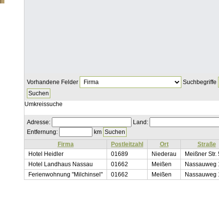
Vorhandene Felder
Suchbegriffe
Umkreissuche
Adresse:
Land:
Entfernung:
km
Firma
Postleitzahl
Ort
Straße
Hotel Heidler
01689
Niederau
Meißner Str.
Hotel Landhaus Nassau
01662
Meißen
Nassauweg 
Ferienwohnung "Milchinsel"
01662
Meißen
Nassauweg 