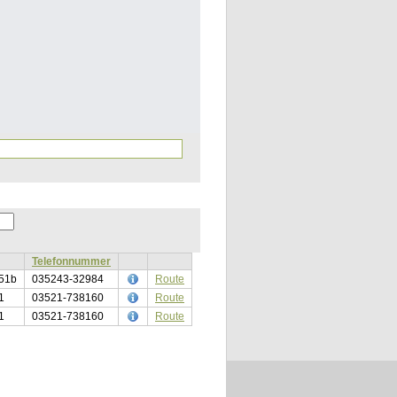
Telefonnummer
 51b
035243-32984
Route
1
03521-738160
Route
1
03521-738160
Route