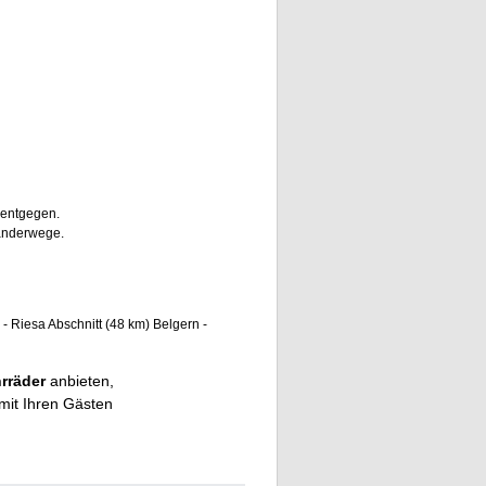
 entgegen.
Wanderwege.
- Riesa Abschnitt (48 km) Belgern -
hrräder
anbieten,
mit Ihren Gästen