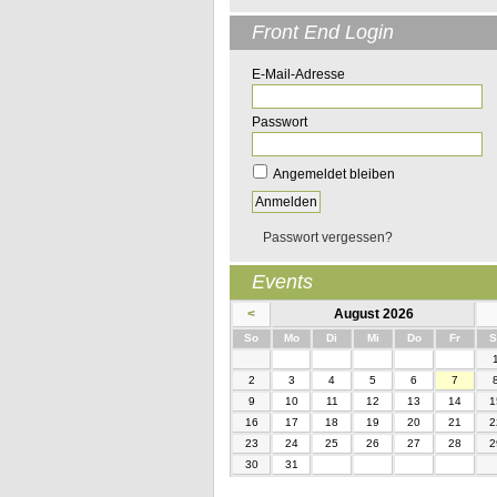
Front End Login
E-Mail-Adresse
Passwort
Angemeldet bleiben
Passwort vergessen?
Events
<
August 2026
nntag
ntag
enstag
ttwoch
nnerstag
eitag
So
Mo
Di
Mi
Do
Fr
S
2
3
4
5
6
7
9
10
11
12
13
14
1
16
17
18
19
20
21
2
23
24
25
26
27
28
2
30
31