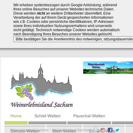
Wir erheben systembezogen durch Google Anbindung, während
Ihres online Besuches auf unserer Websites technische Daten.
Diese werden
nicht
an weitere Drittanbieter übermittelt. Eine
Verarbeitung der auf Ihrem Gerät gespeicherten Informationen
wie z.B. Cookies oder persönliche Identifikatoren, IP-Adressen
sowie Ihres individuellen Nutzungsverhaltens wird unserseits
nicht getätigt. Technisch notwendige Cookies werden automatisch
nach Beendigung Ihres Besuches unserer Websites gelöscht.
Navigation
Home
Schlaf-Welten
Pauschal-Welten
überspringen
Weinerlebnisland Sachsen
::
Weinerlebnisland Sachsen - Elbland
Genuss-Welten
Wein-Welten
Erlebnis-Welten