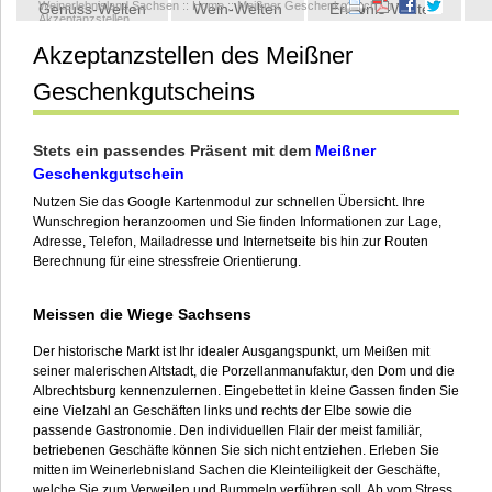
Weinerlebnisland Sachsen
::
Home
::
Meißner Geschenkgutschein
::
Genuss-Welten
Wein-Welten
Erlebnis-Welten
Akzeptanzstellen
Akzeptanzstellen des Meißner
Kontakt
Geschenkgutscheins
Stets ein passendes Präsent mit dem
Meißner
Geschenkgutschein
Nutzen Sie das Google Kartenmodul zur schnellen Übersicht. Ihre
Wunschregion heranzoomen und Sie finden Informationen zur Lage,
Adresse, Telefon, Mailadresse und Internetseite bis hin zur Routen
Berechnung für eine stressfreie Orientierung.
Meissen die Wiege Sachsens
Der historische Markt ist Ihr idealer Ausgangspunkt, um Meißen mit
seiner malerischen Altstadt, die Porzellanmanufaktur, den Dom und die
Albrechtsburg kennenzulernen. Eingebettet in kleine Gassen finden Sie
eine Vielzahl an Geschäften links und rechts der Elbe sowie die
passende Gastronomie. Den individuellen Flair der meist familiär,
betriebenen Geschäfte können Sie sich nicht entziehen. Erleben Sie
mitten im Weinerlebnisland Sachen die Kleinteiligkeit der Geschäfte,
welche Sie zum Verweilen und Bummeln verführen soll. Ab vom Stress