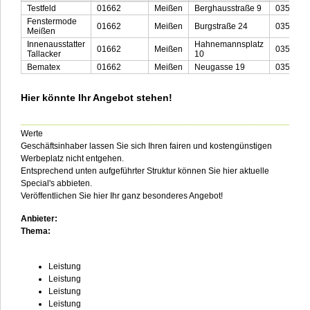
Testfeld
01662
Meißen
Berghausstraße 9
03521-7
Fenstermode
01662
Meißen
Burgstraße 24
03521-5
Meißen
Innenausstatter
Hahnemannsplatz
01662
Meißen
03521-4
Tallacker
10
Bematex
01662
Meißen
Neugasse 19
03521-4
Hier könnte Ihr Angebot stehen!
___________________________________________________________
Werte
Geschäftsinhaber lassen Sie sich Ihren fairen und kostengünstigen
Werbeplatz nicht entgehen.
Entsprechend unten aufgeführter Struktur können Sie hier aktuelle
Special's abbieten.
Veröffentlichen Sie hier Ihr ganz besonderes Angebot!
Anbieter:
Thema:
Leistung
Leistung
Leistung
Leistung