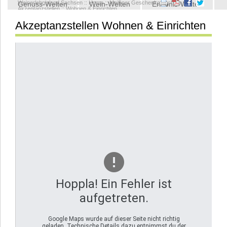
Weinerlebnisland Sachsen
::
Home
::
Meißner Geschenkgutschein
::
Genuss-Welten
Wein-Welten
Erlebnis-Welten
Akzeptanzstellen
::
Wohnen & Einrichten
Akzeptanzstellen Wohnen & Einrichten
Kontakt
Hoppla! Ein Fehler ist
aufgetreten.
Google Maps wurde auf dieser Seite nicht richtig
geladen. Technische Details dazu entnimmst du der