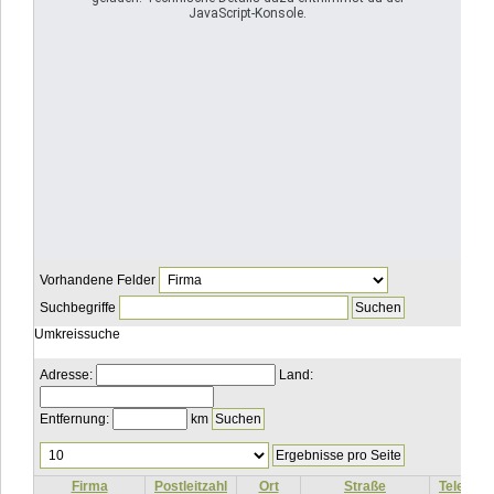
JavaScript-Konsole.
Vorhandene Felder
Suchbegriffe
Umkreissuche
Adresse:
Land:
Entfernung:
km
Ergebnisse
pro
Seite
Firma
Postleitzahl
Ort
Straße
Telefon