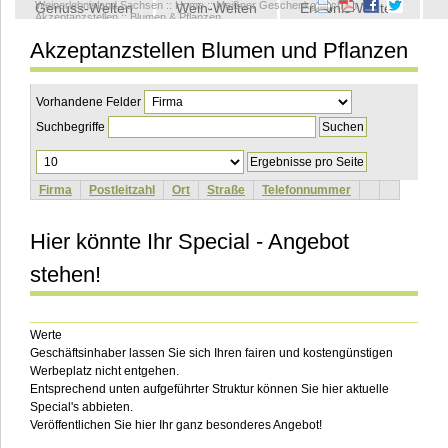
Weinerlebnisland Sachsen
::
Home
::
Meißner Geschenkgutschein
::
Genuss-Welten
Wein-Welten
Erlebnis-Welten
Akzeptanzstellen
::
Blumen & Pflanzen
Akzeptanzstellen Blumen und Pflanzen
Kontakt
Vorhandene Felder
Suchbegriffe
Ergebnisse
pro
Seite
Firma
Postleitzahl
Ort
Straße
Telefonnummer
Hier könnte Ihr Special - Angebot
stehen!
___________________________________________________________
Werte
Geschäftsinhaber lassen Sie sich Ihren fairen und kostengünstigen
Werbeplatz nicht entgehen.
Entsprechend unten aufgeführter Struktur können Sie hier aktuelle
Special's abbieten.
Veröffentlichen Sie hier Ihr ganz besonderes Angebot!