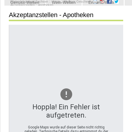
Weinerlebnisland Sachsen
::
Home
::
Meißner Geschenkgutschein
::
Genuss-Welten
Wein-Welten
Erlebnis-Welten
Akzeptanzstellen
::
Apotheken
Akzeptanzstellen - Apotheken
Kontakt
Hoppla! Ein Fehler ist
aufgetreten.
Google Maps wurde auf dieser Seite nicht richtig
geladen. Technische Details dazu entnimmst du der