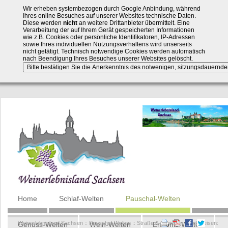
Wir erheben systembezogen durch Google Anbindung, während
Ihres online Besuches auf unserer Websites technische Daten.
Diese werden
nicht
an weitere Drittanbieter übermittelt. Eine
Verarbeitung der auf Ihrem Gerät gespeicherten Informationen
wie z.B. Cookies oder persönliche Identifikatoren, IP-Adressen
sowie Ihres individuellen Nutzungsverhaltens wird unserseits
nicht getätigt. Technisch notwendige Cookies werden automatisch
nach Beendigung Ihres Besuches unserer Websites gelöscht.
Navigation
Home
Schlaf-Welten
Pauschal-Welten
überspringen
Weinerlebnisland Sachsen
::
Pauschal-Welten
::
Straße & Schienen Schiffsreisen:
Genuss-Welten
Wein-Welten
Erlebnis-Welten