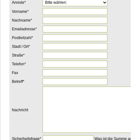
Pflichtfeld
Anrede
*
Pflichtfeld
Vorname
*
Pflichtfeld
Nachname
*
Pflichtfeld
Emailadresse
*
Pflichtfeld
Postleitzahl
*
Pflichtfeld
Stadt / Ort
*
Pflichtfeld
Straße
*
Pflichtfeld
Telefon
*
Fax
Pflichtfeld
Betreff
*
Nachricht
Pflichtfeld
Sicherheitsfrage
*
Was ist die Summe aus 1 