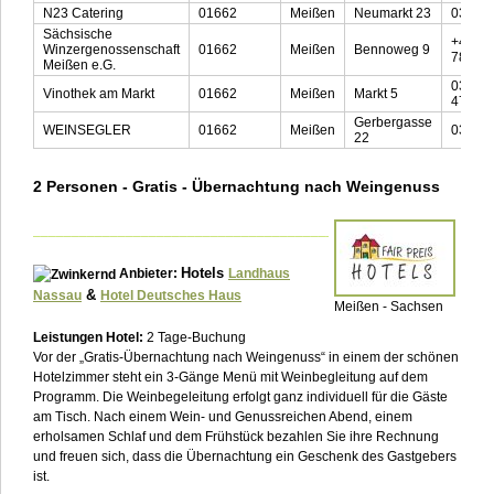
N23 Catering
01662
Meißen
Neumarkt 23
03521
Sächsische
+49 (0
Winzergenossenschaft
01662
Meißen
Bennoweg 9
78097
Meißen e.G.
03521 
Vinothek am Markt
01662
Meißen
Markt 5
47637
Gerbergasse
WEINSEGLER
01662
Meißen
03521
22
2 Personen - Gratis - Übernachtung nach Weingenuss
___________________________________________________________
Hotels
Anbieter:
Landhaus
&
Nassau
Hotel Deutsches Haus
Meißen - Sachsen
Leistungen Hotel:
2 Tage-Buchung
Vor der „Gratis-Übernachtung nach Weingenuss“ in einem der schönen
Hotelzimmer steht ein 3-Gänge Menü mit Weinbegleitung auf dem
Programm. Die Weinbegeleitung erfolgt ganz individuell für die Gäste
am Tisch. Nach einem Wein- und Genussreichen Abend, einem
erholsamen Schlaf und dem Frühstück bezahlen Sie ihre Rechnung
und freuen sich, dass die Übernachtung ein Geschenk des Gastgebers
ist.