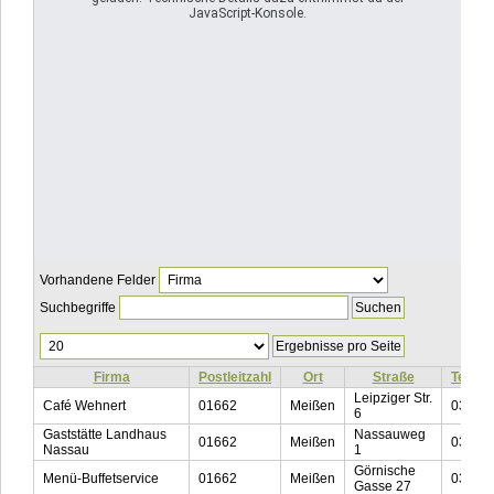
JavaScript-Konsole.
Vorhandene Felder
Suchbegriffe
Ergebnisse
pro
Seite
Firma
Postleitzahl
Ort
Straße
Telef
Leipziger Str.
Café Wehnert
01662
Meißen
03521
6
Gaststätte Landhaus
Nassauweg
01662
Meißen
03521
Nassau
1
Görnische
Menü-Buffetservice
01662
Meißen
03521
Gasse 27