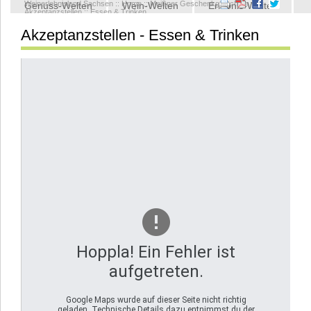
Weinerlebnisland Sachsen
::
Home
::
Meißner Geschenkgutschein
::
Genuss-Welten
Wein-Welten
Erlebnis-Welten
Akzeptanzstellen
::
Essen & Trinken
Akzeptanzstellen - Essen & Trinken
Kontakt
Hoppla! Ein Fehler ist
aufgetreten.
Google Maps wurde auf dieser Seite nicht richtig
geladen. Technische Details dazu entnimmst du der