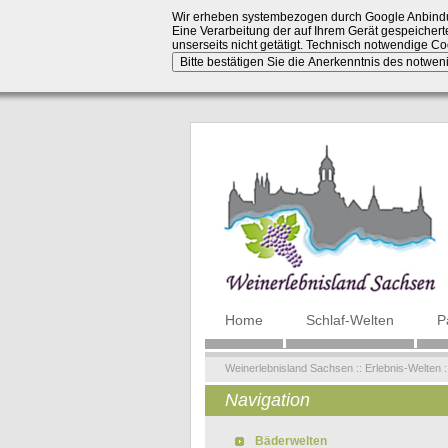
Wir erheben systembezogen durch Google Anbindu
Eine Verarbeitung der auf Ihrem Gerät gespeicherte
unserseits nicht getätigt. Technisch notwendige 
Navigation
Home
Schlaf-Welten
P
überspringen
Weinerlebnisland Sachsen
::
Erlebnis-Welten
:
Navigation
Navigation überspringen
Bäderwelten