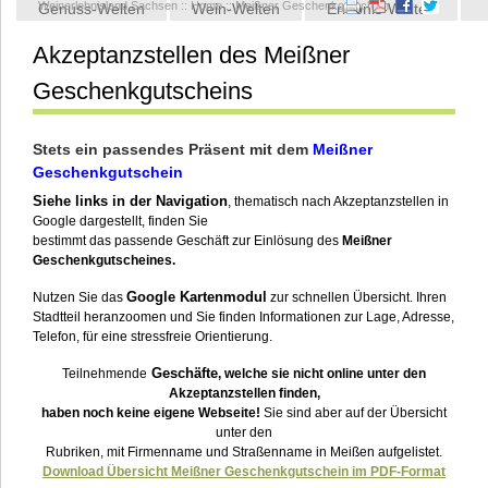
Weinerlebnisland Sachsen
::
Home
::
Meißner Geschenkgutschein
Genuss-Welten
Wein-Welten
Erlebnis-Welten
Akzeptanzstellen des Meißner
Kontakt
Geschenkgutscheins
Stets ein passendes Präsent mit dem
Meißner
Geschenkgutschein
Siehe links in der Navigation
, thematisch nach Akzeptanzstellen in
Google dargestellt, finden Sie
bestimmt das passende Geschäft zur Einlösung des
Meißner
Geschenkgutscheines.
Google Kartenmodul
Nutzen Sie das
zur schnellen Übersicht. Ihren
Stadtteil heranzoomen und Sie finden Informationen zur Lage, Adresse,
Telefon, für eine stressfreie Orientierung.
Geschäfte
Teilnehmende
, welche sie nicht online unter den
Akzeptanzstellen finden,
haben noch keine eigene Webseite!
Sie sind aber auf der Übersicht
unter den
Rubriken, mit Firmenname und Straßenname in Meißen aufgelistet.
Download Übersicht Meißner Geschenkgutschein im PDF-Format