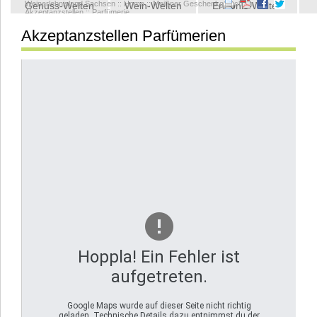
Weinerlebnisland Sachsen
::
Home
::
Meißner Geschenkgutschein
::
Genuss-Welten
Wein-Welten
Erlebnis-Welten
Akzeptanzstellen
::
Parfümerie
Akzeptanzstellen Parfümerien
Kontakt
Hoppla! Ein Fehler ist
aufgetreten.
Google Maps wurde auf dieser Seite nicht richtig
geladen. Technische Details dazu entnimmst du der