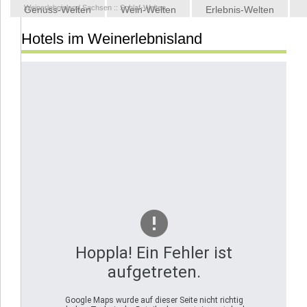
Weinerlebnisland Sachsen
::
Schlaf-Welten
Genuss-Welten
Wein-Welten
Erlebnis-Welten
Hotels im Weinerlebnisland
Kontakt
Hoppla! Ein Fehler ist
aufgetreten.
Google Maps wurde auf dieser Seite nicht richtig