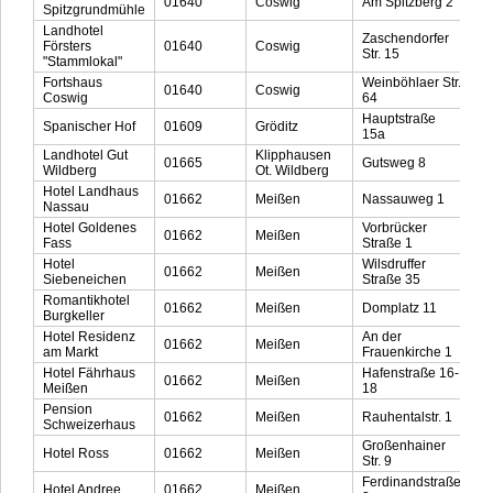
01640
Coswig
Am Spitzberg 2
0
Spitzgrundmühle
Landhotel
Zaschendorfer
Försters
01640
Coswig
0
Str. 15
"Stammlokal"
Fortshaus
Weinböhlaer Str.
01640
Coswig
0
Coswig
64
Hauptstraße
Spanischer Hof
01609
Gröditz
03
15a
Landhotel Gut
Klipphausen
01665
Gutsweg 8
0
Wildberg
Ot. Wildberg
Hotel Landhaus
01662
Meißen
Nassauweg 1
0
Nassau
Hotel Goldenes
Vorbrücker
01662
Meißen
0
Fass
Straße 1
Hotel
Wilsdruffer
01662
Meißen
0
Siebeneichen
Straße 35
Romantikhotel
01662
Meißen
Domplatz 11
0
Burgkeller
Hotel Residenz
An der
01662
Meißen
0
am Markt
Frauenkirche 1
Hotel Fährhaus
Hafenstraße 16-
01662
Meißen
0
Meißen
18
Pension
01662
Meißen
Rauhentalstr. 1
0
Schweizerhaus
Großenhainer
Hotel Ross
01662
Meißen
0
Str. 9
Ferdinandstraße
Hotel Andree
01662
Meißen
0