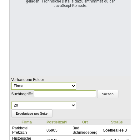
geladen. Technische Details dazu entnimmst du der
JavaScript-Konsole.
Vorhandene Felder
Suchbegriffe
Ergebnisse
pro
Seite
Firma
Postleitzahl
Ort
Straße
T
Parkhotel
Bad
06905
Goetheallee 3
0
Pretzsch
Schmiedeberg
Historische