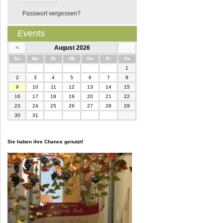
Passwort vergessen?
Events
<
August 2026
nntag
ntag
enstag
ttwoch
nnerstag
eitag
mstag
So
Mo
Di
Mi
Do
Fr
Sa
1
2
3
4
5
6
7
8
9
10
11
12
13
14
15
16
17
18
19
20
21
22
23
24
25
26
27
28
29
30
31
Sie haben ihre Chance genutzt!