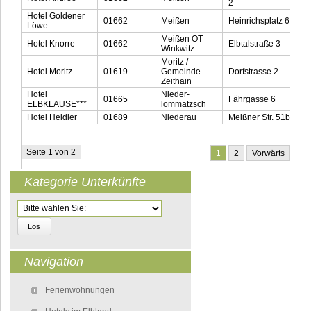
2
Hotel Goldener
01662
Meißen
Heinrichsplatz 6
0
Löwe
Meißen OT
Hotel Knorre
01662
Elbtalstraße 3
0
Winkwitz
Moritz /
Hotel Moritz
01619
Gemeinde
Dorfstrasse 2
0
Zeithain
Hotel
Nieder-
01665
Fährgasse 6
0
ELBKLAUSE***
lommatzsch
Hotel Heidler
01689
Niederau
Meißner Str. 51b
0
Seite 1 von 2
1
2
Vorwärts
Kategorie Unterkünfte
Zielseite
Navigation
Navigation überspringen
Ferienwohnungen