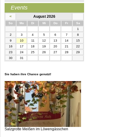
Events
<
August 2026
nntag
ntag
enstag
ttwoch
nnerstag
eitag
mstag
So
Mo
Di
Mi
Do
Fr
Sa
1
2
3
4
5
6
7
8
9
10
11
12
13
14
15
16
17
18
19
20
21
22
23
24
25
26
27
28
29
30
31
Sie haben ihre Chance genutzt!
Salzgrotte Meißen im Löwengässchen