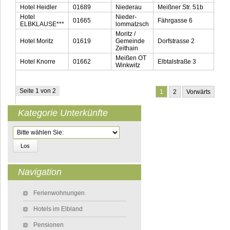
Hotel Heidler
01689
Niederau
Meißner Str. 51b
035
Hotel
Nieder-
01665
Fährgasse 6
035
ELBKLAUSE***
lommatzsch
Moritz /
Hotel Moritz
01619
Gemeinde
Dorfstrasse 2
035
Zeithain
Meißen OT
Hotel Knorre
01662
Elbtalstraße 3
035
Winkwitz
Seite 1 von 2
1
2
Vorwärts
Kategorie Unterkünfte
Zielseite
Navigation
Navigation überspringen
Ferienwohnungen
Hotels im Elbland
Pensionen