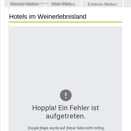
Weinerlebnisland Sachsen
::
Schlaf-Welten
Genuss-Welten
Wein-Welten
Erlebnis-Welten
Hotels im Weinerlebnisland
Kontakt
Hoppla! Ein Fehler ist
aufgetreten.
Google Maps wurde auf dieser Seite nicht richtig