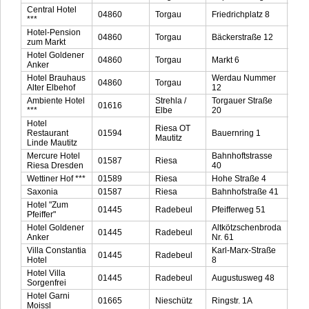
Central Hotel
04860
Torgau
Friedrichplatz 8
034
***
Hotel-Pension
04860
Torgau
Bäckerstraße 12
034
zum Markt
Hotel Goldener
04860
Torgau
Markt 6
034
Anker
Hotel Brauhaus
Werdau Nummer
04860
Torgau
034
Alter Elbehof
12
Ambiente Hotel
Strehla /
Torgauer Straße
01616
035
***
Elbe
20
Hotel
Riesa OT
Restaurant
01594
Bauernring 1
035
Mautitz
Linde Mautitz
Mercure Hotel
Bahnhoftstrasse
01587
Riesa
035
Riesa Dresden
40
Wettiner Hof ***
01589
Riesa
Hohe Straße 4
035
Saxonia
01587
Riesa
Bahnhofstraße 41
035
Hotel "Zum
01445
Radebeul
Pfeifferweg 51
035
Pfeiffer"
Hotel Goldener
Altkötzschenbroda
01445
Radebeul
035
Anker
Nr. 61
Villa Constantia
Karl-Marx-Straße
01445
Radebeul
035
Hotel
8
Hotel Villa
01445
Radebeul
Augustusweg 48
035
Sorgenfrei
Hotel Garni
01665
Nieschütz
Ringstr. 1A
035
Moissl