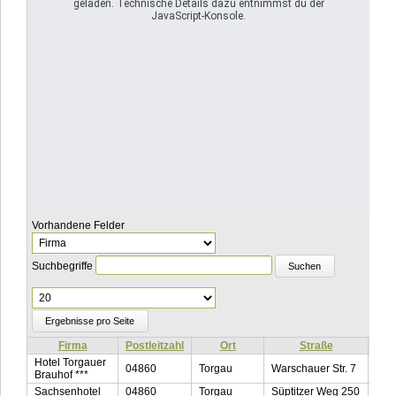
geladen. Technische Details dazu entnimmst du der
JavaScript-Konsole.
Vorhandene Felder
Suchbegriffe
Ergebnisse
pro
Seite
Firma
Postleitzahl
Ort
Straße
Tel
Hotel Torgauer
04860
Torgau
Warschauer Str. 7
034
Brauhof ***
Sachsenhotel
04860
Torgau
Süptitzer Weg 250
034